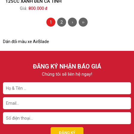
125CC XANH ĐEN CÁ TÍNH
Giá:
800.000 đ
1
2
›
››
Dán đổi màu xe AirBlade
ĐĂNG KÝ NHẬN BÁO GIÁ
Chúng tôi sẽ liên hệ ngay!