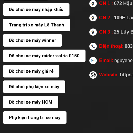
CN 1 :
672 Hậu 
Đồ chơi xe máy nhập khẩu
CN 2 :
109E Lạc
Trang trí xe máy Lê Thanh
CN 3 :
25 Lũy 
Đồ chơi xe máy winner
Điện thoại:
083
Đồ chơi xe máy raider-satria fi150
Email:
nguyenc
Đồ chơi xe máy giá rẻ
Website:
https
Đồ chơi phụ kiện xe máy
Đồ chơi xe máy HCM
Phụ kiện trang trí xe máy