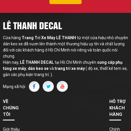
LÊ THANH DECAL
Cửa hàng
Trang Trí Xe Máy LÊ THANH
từ một cửa hiệu nhỏ chuyên
dán keo xe đã vươn lên thành một thương hiệu uy tín và chất lượng
đối với các khách hàng ở Hồ Chí Minh nói riêng và toàn quốc nói
chung.
Hiện nay,
LÊ THANH
DECAL
tại Hồ Chí Minh chuyên
cung cấp phụ
tùng xe máy
,
dán keo xe
và
trang trí xe máy
( độ xe, thiết kế tem xe,
gắn các phụ kiện trang trí..).
Mạng xã hội:
VỀ
HỖ TRỢ
CHÚNG
KHÁCH
TÔI
HÀNG
Giới thiệu
Chính