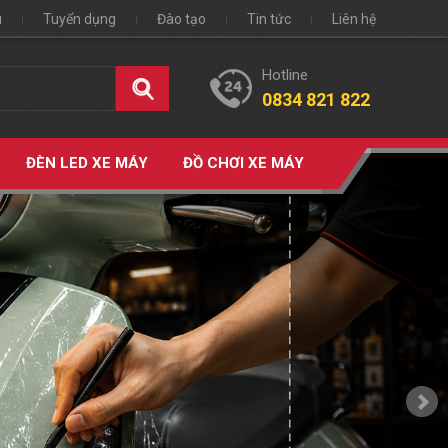
u
Tuyển dụng
Đào tạo
Tin tức
Liên hệ
Hotline
0834 821 822
ĐÈN LED XE MÁY
ĐỒ CHƠI XE MÁY