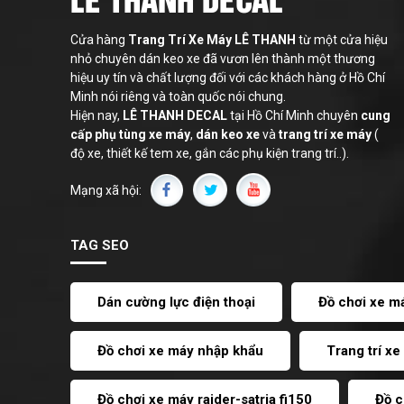
SIRIUS
Cửa hàng
Trang Trí Xe Máy LÊ THANH
từ một cửa hiệu
NVX
nhỏ chuyên dán keo xe đã vươn lên thành một thương
hiệu uy tín và chất lượng đối với các khách hàng ở Hồ Chí
LEAD
Minh nói riêng và toàn quốc nói chung.
Hiện nay,
LÊ THANH
DECAL
tại Hồ Chí Minh chuyên
cung
cấp phụ tùng xe máy
,
dán keo xe
và
trang trí xe máy
(
độ xe, thiết kế tem xe, gắn các phụ kiện trang trí..).
Mạng xã hội:
TAG SEO
Dán cường lực điện thoại
Đồ chơi xe m
Đồ chơi xe máy nhập khẩu
Trang trí x
Đồ chơi xe máy raider-satria fi150
Đồ c