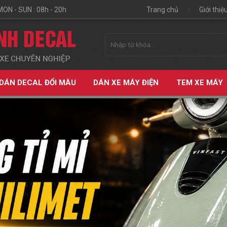
MON - SUN : 08h - 20h
Trang chủ
Giới thiệ
DÁN DECAL ĐỔI MÀU
DÁN XE MÁY ĐIỆN
TEM XE MÁY
phụ tùng xe chính hãng.
chúng tôi.