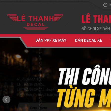
DÁN PPF XE MÁY
DÁN DECAL XE
PERFORMANCE
LÊ THANH DECAL
LÊ THANH DECAL chuyên decal, đồ chơi, cung cấp và lắp ráp 
Nhiệt tình, uy tín và hậu mãi chu đáo luôn là kim chỉ nam của 