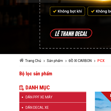
Xem Thêm
Liên Hệ
Trang Chủ
Sản phẩm
ĐỒ XI CARBON
PCX
Bộ lọc sản phẩm
DANH MỤC
DÁN PPF XE MÁY
XE MÁY ĐI
DÁN DECAL XE
PIAGGIO
PIAGGIO