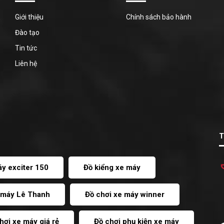
Giới thiệu
Chính sách bảo hành
Đào tạo
Tin tức
Liên hệ
T
áy exciter 150
Đồ kiểng xe máy
e máy Lê Thanh
Đồ chơi xe máy winner
hơi xe máy giá rẻ
Đồ chơi phụ kiện xe máy