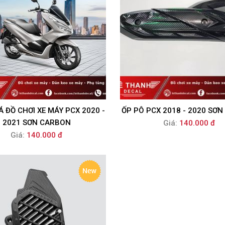
Y ĐIỆN
AGGIO
G CƯỚP XE MÁY
ZUKI
MỞ ĐÈN XE MÁY
ÁNG
Á ĐỒ CHƠI XE MÁY PCX 2020 -
ỐP PÔ PCX 2018 - 2020 SƠ
AMAHA
( MÁ PHANH )
2021 SƠN CARBON
Giá:
140.000 đ
Giá:
140.000 đ
ONDA
E MÁY
1
XE MÁY
 - 2020
IDER
Y
 - 2019
 DĨA
20 - 2021
 MÁY