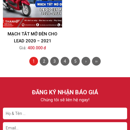
MẠCH TẮT MỞ ĐÈN CHO
LEAD 2020 – 2021
Giá:
400.000 đ
1
2
3
4
5
›
››
ĐĂNG KÝ NHẬN BÁO GIÁ
Chúng tôi sẽ liên hệ ngay!