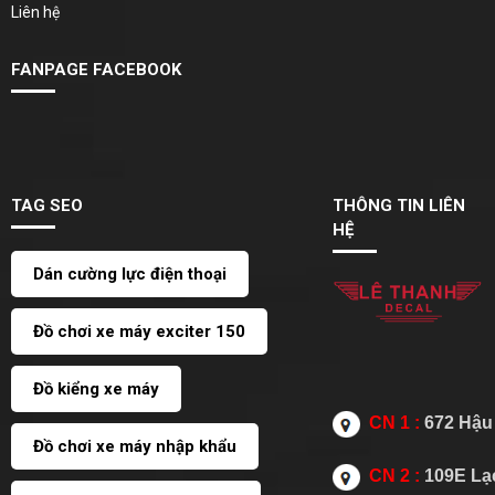
Liên hệ
FANPAGE FACEBOOK
TAG SEO
THÔNG TIN LIÊN
HỆ
Dán cường lực điện thoại
Đồ chơi xe máy exciter 150
Đồ kiểng xe máy
CN 1 :
672 Hậu 
Đồ chơi xe máy nhập khẩu
CN 2 :
109E Lạc