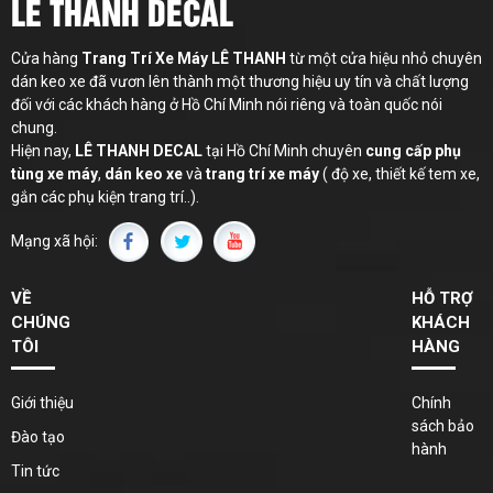
LÊ THANH DECAL
Cửa hàng
Trang Trí Xe Máy LÊ THANH
từ một cửa hiệu nhỏ chuyên
dán keo xe đã vươn lên thành một thương hiệu uy tín và chất lượng
đối với các khách hàng ở Hồ Chí Minh nói riêng và toàn quốc nói
chung.
Hiện nay,
LÊ THANH
DECAL
tại Hồ Chí Minh chuyên
cung cấp phụ
tùng xe máy
,
dán keo xe
và
trang trí xe máy
( độ xe, thiết kế tem xe,
gắn các phụ kiện trang trí..).
Mạng xã hội:
VỀ
HỖ TRỢ
CHÚNG
KHÁCH
TÔI
HÀNG
Giới thiệu
Chính
sách bảo
Đào tạo
hành
Tin tức