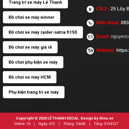
Trang trí xe máy Lê Thanh
CN 3 :
25 Lũy 
Đồ chơi xe máy winner
Điện thoại:
083
Đồ chơi xe máy raider-satria fi150
Email:
nguyenc
Đồ chơi xe máy giá rẻ
Website:
https
Đồ chơi phụ kiện xe máy
Đồ chơi xe máy HCM
Phụ kiện trang trí xe máy
Copyright © 2020
LÊ THANH DECAL
. Design by Nina.vn
Online:
10
|
Ngày:
672
|
Tháng:
10643
|
Tổng:
3134127