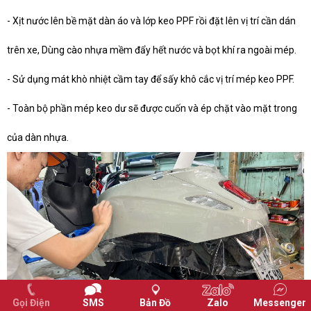
- Xịt nước lên bề mặt dàn áo và lớp keo PPF rồi đặt lên vị trí cần dán
trên xe, Dùng cào nhựa mềm đẩy hết nước và bọt khí ra ngoài mép.
- Sử dụng mát khò nhiệt cầm tay để sấy khô cắc vị trí mép keo PPF.
- Toàn bộ phần mép keo dư sẽ được cuốn và ép chặt vào mặt trong
của dàn nhựa.
Gọi Điện
SMS
Bản Đồ
Zalo
Messenger