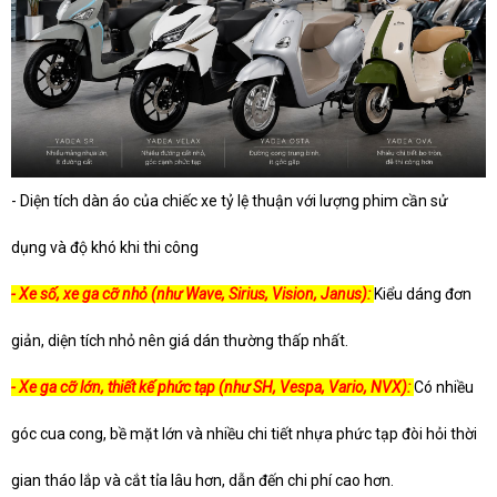
- Diện tích dàn áo của chiếc xe tỷ lệ thuận với lượng phim cần sử
dụng và độ khó khi thi công
- Xe số, xe ga cỡ nhỏ (như Wave, Sirius, Vision, Janus):
Kiểu dáng đơn
giản, diện tích nhỏ nên giá dán thường thấp nhất.
- Xe ga cỡ lớn, thiết kế phức tạp (như SH, Vespa, Vario, NVX):
Có nhiều
góc cua cong, bề mặt lớn và nhiều chi tiết nhựa phức tạp đòi hỏi thời
gian tháo lắp và cắt tỉa lâu hơn, dẫn đến chi phí cao hơn.