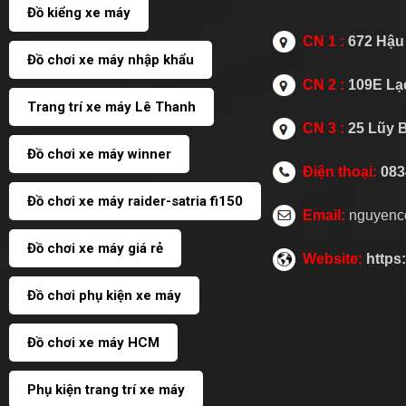
Đồ kiểng xe máy
CN 1 :
672 Hậu 
Đồ chơi xe máy nhập khẩu
CN 2 :
109E Lạc
Trang trí xe máy Lê Thanh
CN 3 :
25 Lũy 
Đồ chơi xe máy winner
Điện thoại:
083
Đồ chơi xe máy raider-satria fi150
Email:
nguyenc
Đồ chơi xe máy giá rẻ
Website:
https
Đồ chơi phụ kiện xe máy
Đồ chơi xe máy HCM
Phụ kiện trang trí xe máy