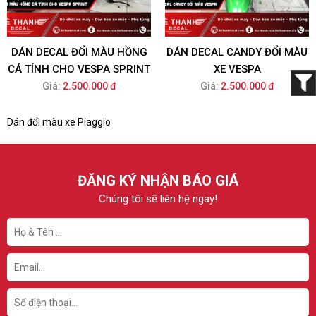
DÁN DECAL ĐỔI MÀU HỒNG
DÁN DECAL CANDY ĐỔI MÀU
CÁ TÍNH CHO VESPA SPRINT
XE VESPA
Giá:
2.500.000 đ
Giá:
2.500.000 đ
Dán đổi màu xe Piaggio
ĐĂNG KÝ NHẬN BÁO GIÁ
Chúng tôi sẽ liên hệ ngay!