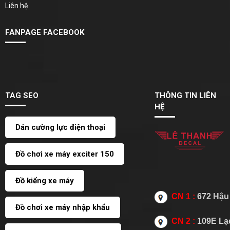
Liên hệ
FANPAGE FACEBOOK
TAG SEO
THÔNG TIN LIÊN
HỆ
Dán cường lực điện thoại
Đồ chơi xe máy exciter 150
Đồ kiểng xe máy
CN 1 :
672 Hậu 
Đồ chơi xe máy nhập khẩu
CN 2 :
109E Lạc