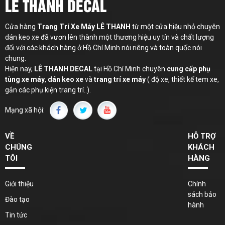
LÊ THANH DECAL
Cửa hàng
Trang Trí Xe Máy LÊ THANH
từ một cửa hiệu nhỏ chuyên
dán keo xe đã vươn lên thành một thương hiệu uy tín và chất lượng
đối với các khách hàng ở Hồ Chí Minh nói riêng và toàn quốc nói
chung.
Hiện nay,
LÊ THANH
DECAL
tại Hồ Chí Minh chuyên
cung cấp phụ
tùng xe máy
,
dán keo xe
và
trang trí xe máy
( độ xe, thiết kế tem xe,
gắn các phụ kiện trang trí..).
Mạng xã hội:
VỀ
HỖ TRỢ
CHÚNG
KHÁCH
TÔI
HÀNG
Giới thiệu
Chính
sách bảo
Đào tạo
hành
Tin tức