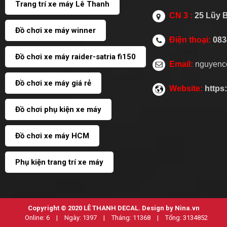
Trang trí xe máy Lê Thanh
CN 3 :
25 Lũy 
Đồ chơi xe máy winner
Điện thoại:
083
Đồ chơi xe máy raider-satria fi150
Email:
nguyenc
Đồ chơi xe máy giá rẻ
Website:
https
Đồ chơi phụ kiện xe máy
Đồ chơi xe máy HCM
Phụ kiện trang trí xe máy
Copyright © 2020
LÊ THANH DECAL
. Design by Nina.vn
Online:
6
|
Ngày:
1397
|
Tháng:
11368
|
Tổng:
3134852