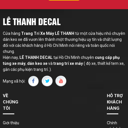
LÊ THANH DECAL
Cửa hàng
Trang Trí Xe Máy LÊ THANH
từ một cửa hiệu nhỏ chuyên
dán keo xe đã vươn lên thành một thương hiệu uy tín và chất lượng
đối với các khách hàng ở Hồ Chí Minh nói riêng và toàn quốc nói
chung.
Hiện nay,
LÊ THANH
DECAL
tại Hồ Chí Minh chuyên
cung cấp phụ
tùng xe máy
,
dán keo xe
và
trang trí xe máy
( độ xe, thiết kế tem xe,
gắn các phụ kiện trang trí..).
Mạng xã hội:
VỀ
HỖ TRỢ
CHÚNG
KHÁCH
TÔI
HÀNG
Giới thiệu
Chính