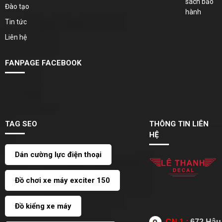
sách bảo
Đào tạo
hành
Tin tức
Liên hệ
FANPAGE FACEBOOK
TAG SEO
THÔNG TIN LIÊN
HỆ
Dán cường lực điện thoại
Đồ chơi xe máy exciter 150
Đồ kiểng xe máy
CN 1 :
672 Hậu 