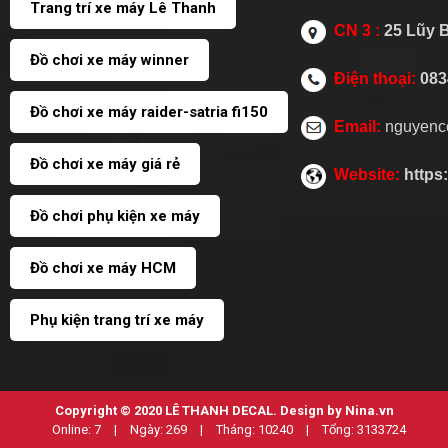
Trang trí xe máy Lê Thanh
CN 3 :
25 Lũy 
Đồ chơi xe máy winner
Điện thoại:
083
Đồ chơi xe máy raider-satria fi150
Email:
nguyenc
Đồ chơi xe máy giá rẻ
Website:
https
Đồ chơi phụ kiện xe máy
Đồ chơi xe máy HCM
Phụ kiện trang trí xe máy
Copyright © 2020
LÊ THANH DECAL
. Design by Nina.vn
Online:
7
|
Ngày:
269
|
Tháng:
10240
|
Tổng:
3133724