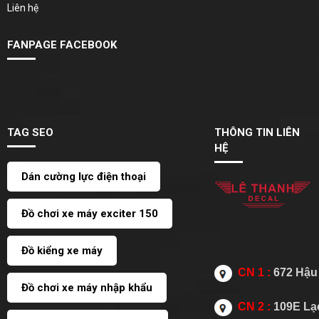
Liên hệ
FANPAGE FACEBOOK
TAG SEO
THÔNG TIN LIÊN
HỆ
Dán cường lực điện thoại
Đồ chơi xe máy exciter 150
Đồ kiểng xe máy
CN 1 :
672 Hậu 
Đồ chơi xe máy nhập khẩu
CN 2 :
109E Lạc