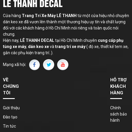
LÊ THANH DECAL
Cửa hàng
Trang Trí Xe Máy LÊ THANH
từ một cửa hiệu nhỏ chuyên
dán keo xe đã vươn lên thành một thương hiệu uy tín và chất lượng
đối với các khách hàng ở Hồ Chí Minh nói riêng và toàn quốc nói
chung.
Hiện nay,
LÊ THANH
DECAL
tại Hồ Chí Minh chuyên
cung cấp phụ
tùng xe máy
,
dán keo xe
và
trang trí xe máy
( độ xe, thiết kế tem xe,
gắn các phụ kiện trang trí..).
Mạng xã hội:
VỀ
HỖ TRỢ
CHÚNG
KHÁCH
TÔI
HÀNG
Giới thiệu
Chính
sách bảo
Đào tạo
hành
Tin tức