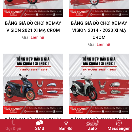
BẢNG GIÁ ĐỒ CHƠI XE MÁY
BẢNG GIÁ ĐỒ CHƠI XE MÁY
VISION 2021 XI MẠ CROM
VISION 2014 - 2020 XI MẠ
CROM
Giá:
Liên hệ
Giá:
Liên hệ
BẢNG GIÁ ĐỒ CHƠI XE MÁY
BẢNG GIÁ ĐỒ CHƠI XE MÁY
VARIO 2018 - 2019 XI MẠ
SH MODE 2020 - 2021 XI MẠ
Gọi Điện
SMS
Bản Đồ
Zalo
Messenger