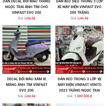
DÁN DECAL ĐỔI MÀU TRẮNG
DÁN KEO SIÊU TRONG 3 LỚP
NGỌC TRAI ÁNH TÍM CHO
XE MÁY ĐIỆN VINFAST EVO
VINFAST EVO 200
200 TRẮNG
Giá:
Liên hệ
Giá:
Liên hệ
DECAL ĐỔI MÀU XÁM XI
DÁN KEO TRONG 3 LỚP XE
MĂNG ÁNH TÍM VINFAST
MÁY ĐIỆN VINFAST VENTO
EVO 200
2023 TRẮNG NGỌC TRAI
Giá:
Liên hệ
Giá:
1.000.000 đ