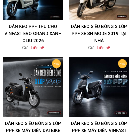
DÁN KEO PPF TPU CHO
DÁN KEO SIÊU BÓNG 3 LỚP
VINFAST EVO GRAND XANH
PPF XE SH MODE 2019 TẠI
OLIU 2026
NHÀ
Giá:
Liên hệ
Giá:
Liên hệ
DÁN KEO SIÊU BÓNG 3 LỚP
DÁN KEO SIÊU BÓNG 3 LỚP
PPF XE MÁY ĐIỆN DATBIKE
PPF XE MÁY ĐIỆN VINFAST