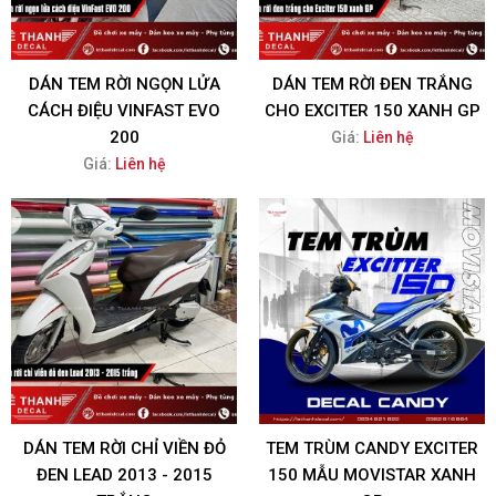
DÁN TEM RỜI NGỌN LỬA
DÁN TEM RỜI ĐEN TRẮNG
CÁCH ĐIỆU VINFAST EVO
CHO EXCITER 150 XANH GP
200
Giá:
Liên hệ
Giá:
Liên hệ
DÁN TEM RỜI CHỈ VIỀN ĐỎ
TEM TRÙM CANDY EXCITER
ĐEN LEAD 2013 - 2015
150 MẪU MOVISTAR XANH