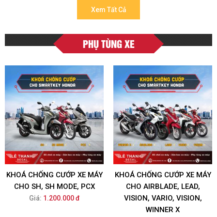
Xem Tất Cả
PHỤ TÙNG XE
KHOÁ CHỐNG CƯỚP XE MÁY
KHOÁ CHỐNG CƯỚP XE MÁY
CHO SH, SH MODE, PCX
CHO AIRBLADE, LEAD,
VISION, VARIO, VISION,
Giá:
1.200.000 đ
WINNER X