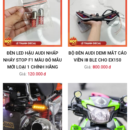
ĐÈN LED HẬU AUDI NHẤP
BỘ ĐÈN AUDI DEMI MẮT CÁO
NHÁY STOP F1 MÀU ĐỎ MẪU
VIỀN I8 BLE CHO EX150
MỚI LOẠI 1 CHÍNH HÃNG
Giá:
800.000 đ
Giá:
120.000 đ