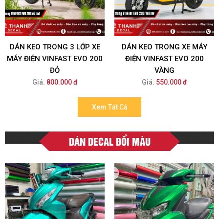
DÁN KEO TRONG 3 LỚP XE
DÁN KEO TRONG XE MÁY
MÁY ĐIỆN VINFAST EVO 200
ĐIỆN VINFAST EVO 200
ĐỎ
VÀNG
Giá:
800.000 đ
Giá:
550.000 đ
Xem Tất Cả
DÁN DECAL ĐỔI MÀU