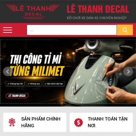
CHÍNH
THANH TOÁN TẬN
GIAO HÀNG M
NƠI
PHÍ