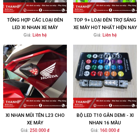
TỔNG HỢP CÁC LOẠI ĐÈN
TOP 9+ LOẠI ĐÈN TRỢ SÁNG
LED XI NHAN XE MÁY
XE MÁY HOT NHẤT HIỆN NAY
Giá:
Liên hệ
Giá:
Liên hệ
XI NHAN MŨI TÊN L23 CHO
BỘ LED T10 GẮN DEMI - XI
XE MÁY
NHAN 16 MÀU
Giá:
250.000 đ
Giá:
160.000 đ