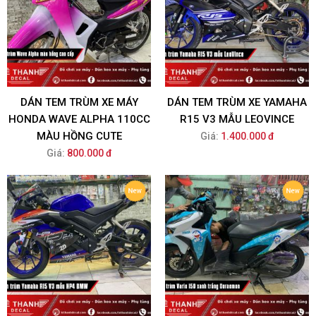
DÁN TEM TRÙM XE MÁY
DÁN TEM TRÙM XE YAMAHA
HONDA WAVE ALPHA 110CC
R15 V3 MẪU LEOVINCE
MÀU HỒNG CUTE
Giá:
1.400.000 đ
Giá:
800.000 đ