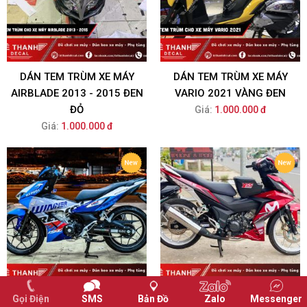
DÁN TEM TRÙM XE MÁY
DÁN TEM TRÙM XE MÁY
AIRBLADE 2013 - 2015 ĐEN
VARIO 2021 VÀNG ĐEN
ĐỎ
Giá:
1.000.000 đ
Giá:
1.000.000 đ
Gọi Điện
SMS
Bản Đồ
Zalo
Messenger
DÁN TEM TRÙM CHO XE MÁY
DÁN DECAL HỌA TIẾT CHO