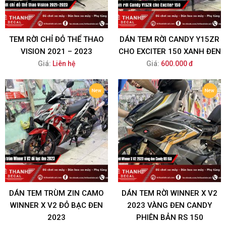
TEM RỜI CHỈ ĐỎ THỂ THAO
DÁN TEM RỜI CANDY Y15ZR
VISION 2021 – 2023
CHO EXCITER 150 XANH ĐEN
Giá:
Liên hệ
Giá:
600.000 đ
DÁN TEM TRÙM ZIN CAMO
DÁN TEM RỜI WINNER X V2
WINNER X V2 ĐỎ BẠC ĐEN
2023 VÀNG ĐEN CANDY
2023
PHIÊN BẢN RS 150