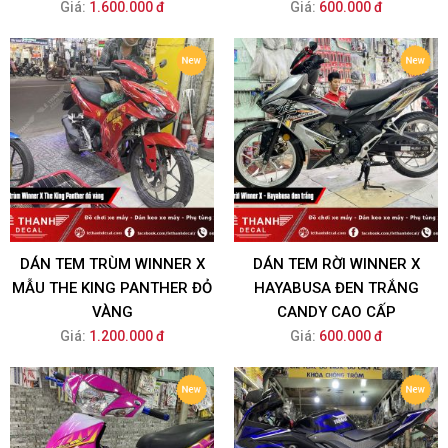
Giá:
1.600.000 đ
Giá:
600.000 đ
DÁN TEM TRÙM WINNER X
DÁN TEM RỜI WINNER X
MẪU THE KING PANTHER ĐỎ
HAYABUSA ĐEN TRẮNG
VÀNG
CANDY CAO CẤP
Giá:
1.200.000 đ
Giá:
600.000 đ