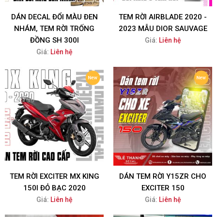
DÁN DECAL ĐỔI MÀU ĐEN
TEM RỜI AIRBLADE 2020 -
NHÁM, TEM RỜI TRỐNG
2023 MẪU DIOR SAUVAGE
ĐỒNG SH 300I
Giá:
Liên hệ
Giá:
Liên hệ
TEM RỜI EXCITER MX KING
DÁN TEM RỜI Y15ZR CHO
150I ĐỎ BẠC 2020
EXCITER 150
Giá:
Liên hệ
Giá:
Liên hệ