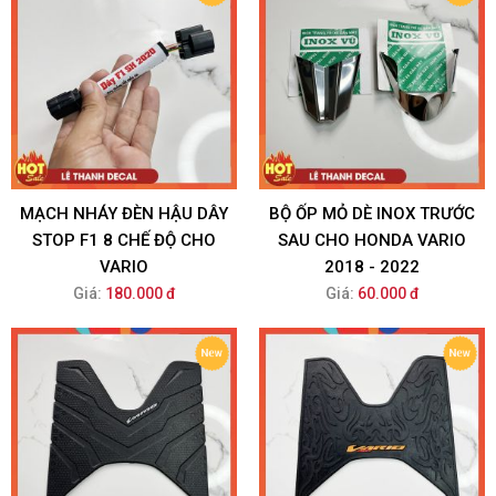
MẠCH NHÁY ĐÈN HẬU DÂY
BỘ ỐP MỎ DÈ INOX TRƯỚC
STOP F1 8 CHẾ ĐỘ CHO
SAU CHO HONDA VARIO
VARIO
2018 - 2022
Giá:
180.000 đ
Giá:
60.000 đ