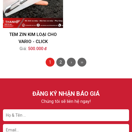
TEM ZIN KIM LOẠI CHO
VARIO - CLICK
Giá:
500.000 đ
1
2
›
››
ĐĂNG KÝ NHẬN BÁO GIÁ
Chúng tôi sẽ liên hệ ngay!