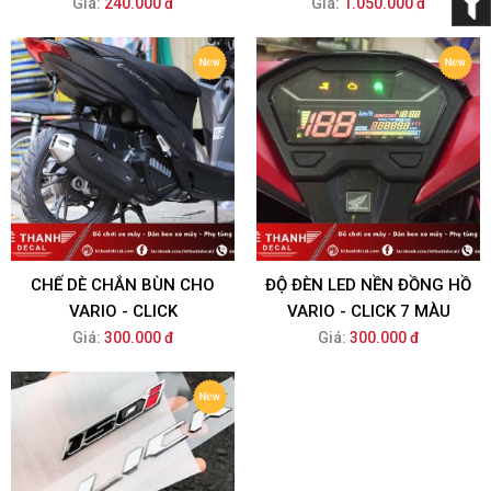
Giá:
240.000 đ
Giá:
1.050.000 đ
CHẾ DÈ CHẮN BÙN CHO
ĐỘ ĐÈN LED NỀN ĐỒNG HỒ
VARIO - CLICK
VARIO - CLICK 7 MÀU
Giá:
300.000 đ
Giá:
300.000 đ