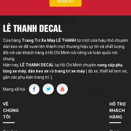
LÊ THANH DECAL
Cửa hàng
Trang Trí Xe Máy LÊ THANH
từ một cửa hiệu nhỏ chuyên
dán keo xe đã vươn lên thành một thương hiệu uy tín và chất lượng
đối với các khách hàng ở Hồ Chí Minh nói riêng và toàn quốc nói
chung.
Hiện nay,
LÊ THANH
DECAL
tại Hồ Chí Minh chuyên
cung cấp phụ
tùng xe máy
,
dán keo xe
và
trang trí xe máy
( độ xe, thiết kế tem xe,
gắn các phụ kiện trang trí..).
Mạng xã hội:
VỀ
HỖ TRỢ
CHÚNG
KHÁCH
TÔI
HÀNG