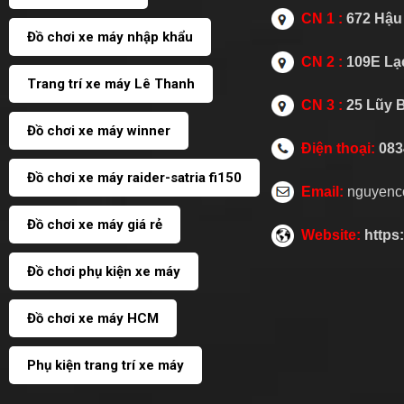
CN 1 :
672 Hậu 
Đồ chơi xe máy nhập khẩu
CN 2 :
109E Lạc
Trang trí xe máy Lê Thanh
CN 3 :
25 Lũy 
Đồ chơi xe máy winner
Điện thoại:
083
Đồ chơi xe máy raider-satria fi150
Email:
nguyenc
Đồ chơi xe máy giá rẻ
Website:
https
Đồ chơi phụ kiện xe máy
Đồ chơi xe máy HCM
Phụ kiện trang trí xe máy