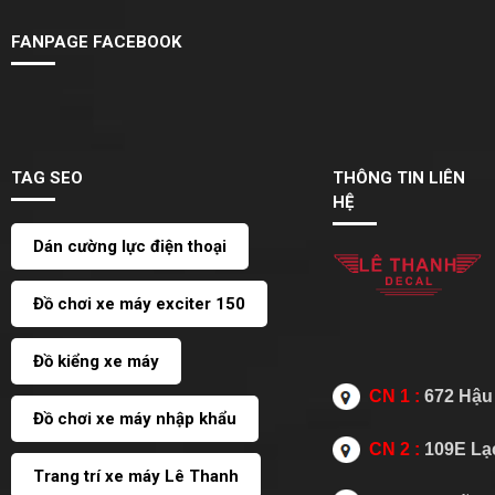
FANPAGE FACEBOOK
TAG SEO
THÔNG TIN LIÊN
HỆ
Dán cường lực điện thoại
Đồ chơi xe máy exciter 150
Đồ kiểng xe máy
CN 1 :
672 Hậu 
Đồ chơi xe máy nhập khẩu
CN 2 :
109E Lạc
Trang trí xe máy Lê Thanh