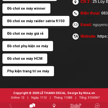
CN 3 :
25 Lũy 
Đồ chơi xe máy winner
Điện thoại:
083
Đồ chơi xe máy raider-satria fi150
Email:
nguyenc
Đồ chơi xe máy giá rẻ
Website:
https
Đồ chơi phụ kiện xe máy
Đồ chơi xe máy HCM
Phụ kiện trang trí xe máy
Copyright © 2020
LÊ THANH DECAL
. Design by Nina.vn
Online:
12
|
Ngày:
1112
|
Tháng:
11083
|
Tổng:
3134567