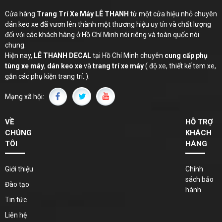
Cửa hàng
Trang Trí Xe Máy LÊ THANH
từ một cửa hiệu nhỏ chuyên
dán keo xe đã vươn lên thành một thương hiệu uy tín và chất lượng
đối với các khách hàng ở Hồ Chí Minh nói riêng và toàn quốc nói
chung.
Hiện nay,
LÊ THANH
DECAL
tại Hồ Chí Minh chuyên
cung cấp phụ
tùng xe máy
,
dán keo xe
và
trang trí xe máy
( độ xe, thiết kế tem xe,
gắn các phụ kiện trang trí..).
Mạng xã hội:
VỀ
HỖ TRỢ
CHÚNG
KHÁCH
TÔI
HÀNG
Giới thiệu
Chính
sách bảo
Đào tạo
hành
Tin tức
Liên hệ