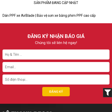
SẢN PHẨM ĐANG CẬP NHẬT
Dán PPF xe AirBlade | Bảo vệ sơn xe bằng phim PPF cao cấp
ĐĂNG KÝ NHẬN BÁO GIÁ
Chúng tôi sẽ liên hệ ngay!