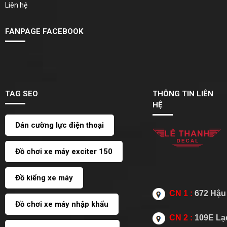
Liên hệ
FANPAGE FACEBOOK
TAG SEO
THÔNG TIN LIÊN
HỆ
Dán cường lực điện thoại
Đồ chơi xe máy exciter 150
Đồ kiểng xe máy
CN 1 :
672 Hậu 
Đồ chơi xe máy nhập khẩu
CN 2 :
109E Lạc