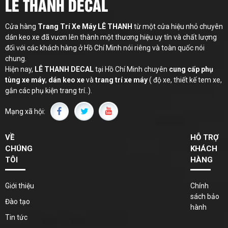
LÊ THANH DECAL
Cửa hàng
Trang Trí Xe Máy LÊ THANH
từ một cửa hiệu nhỏ chuyên
dán keo xe đã vươn lên thành một thương hiệu uy tín và chất lượng
đối với các khách hàng ở Hồ Chí Minh nói riêng và toàn quốc nói
chung.
Hiện nay,
LÊ THANH
DECAL
tại Hồ Chí Minh chuyên
cung cấp phụ
tùng xe máy
,
dán keo xe
và
trang trí xe máy
( độ xe, thiết kế tem xe,
gắn các phụ kiện trang trí..).
Mạng xã hội:
VỀ
HỖ TRỢ
CHÚNG
KHÁCH
TÔI
HÀNG
Giới thiệu
Chính
sách bảo
Đào tạo
hành
Tin tức