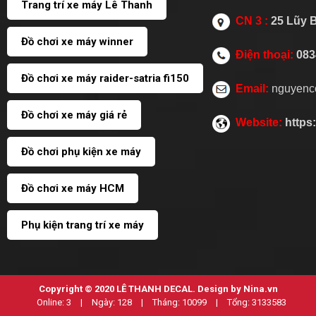
Trang trí xe máy Lê Thanh
CN 3 :
25 Lũy 
Đồ chơi xe máy winner
Điện thoại:
083
Đồ chơi xe máy raider-satria fi150
Email:
nguyenc
Đồ chơi xe máy giá rẻ
Website:
https
Đồ chơi phụ kiện xe máy
Đồ chơi xe máy HCM
Phụ kiện trang trí xe máy
Copyright © 2020
LÊ THANH DECAL
. Design by Nina.vn
Online:
3
|
Ngày:
128
|
Tháng:
10099
|
Tổng:
3133583