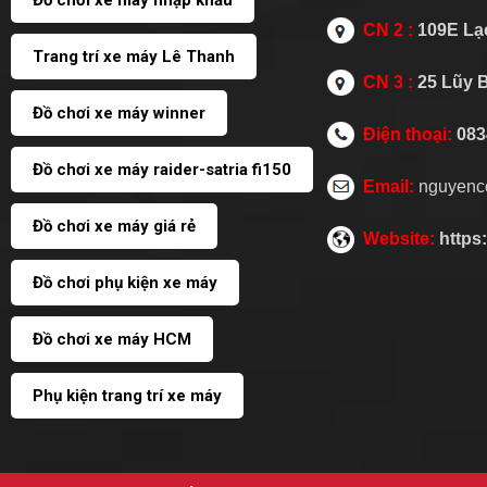
Đồ chơi xe máy nhập khẩu
CN 2 :
109E Lạc
Trang trí xe máy Lê Thanh
CN 3 :
25 Lũy 
Đồ chơi xe máy winner
Điện thoại:
083
Đồ chơi xe máy raider-satria fi150
Email:
nguyenc
Đồ chơi xe máy giá rẻ
Website:
https
Đồ chơi phụ kiện xe máy
Đồ chơi xe máy HCM
Phụ kiện trang trí xe máy