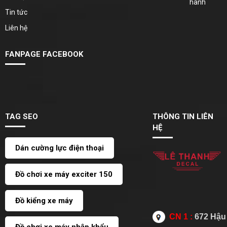
hành
Tin tức
Liên hệ
FANPAGE FACEBOOK
TAG SEO
THÔNG TIN LIÊN
HỆ
Dán cường lực điện thoại
Đồ chơi xe máy exciter 150
Đồ kiểng xe máy
CN 1 :
672 Hậu 