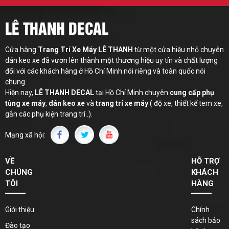
LÊ THANH DECAL
Cửa hàng
Trang Trí Xe Máy LÊ THANH
từ một cửa hiệu nhỏ chuyên
dán keo xe đã vươn lên thành một thương hiệu uy tín và chất lượng
đối với các khách hàng ở Hồ Chí Minh nói riêng và toàn quốc nói
chung.
Hiện nay,
LÊ THANH
DECAL
tại Hồ Chí Minh chuyên
cung cấp phụ
tùng xe máy
,
dán keo xe
và
trang trí xe máy
( độ xe, thiết kế tem xe,
gắn các phụ kiện trang trí..).
Mạng xã hội:
VỀ
HỖ TRỢ
CHÚNG
KHÁCH
TÔI
HÀNG
Giới thiệu
Chính
sách bảo
Đào tạo