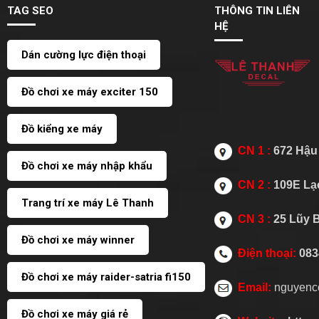
TAG SEO
THÔNG TIN LIÊN
HỆ
Dán cường lực điện thoại
Đồ chơi xe máy exciter 150
Đồ kiểng xe máy
CN 1 :
672 Hậu 
Đồ chơi xe máy nhập khẩu
CN 2 :
109E Lạc
Trang trí xe máy Lê Thanh
CN 3 :
25 Lũy 
Đồ chơi xe máy winner
Điện thoại:
083
Đồ chơi xe máy raider-satria fi150
Email:
nguyenc
Đồ chơi xe máy giá rẻ