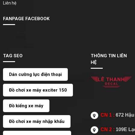
Liên hệ
FANPAGE FACEBOOK
TAG SEO
THÔNG TIN LIÊN
HỆ
Dán cường lực điện thoại
Đồ chơi xe máy exciter 150
Đồ kiểng xe máy
CN 1 :
672 Hậu 
Đồ chơi xe máy nhập khẩu
CN 2 :
109E Lạc