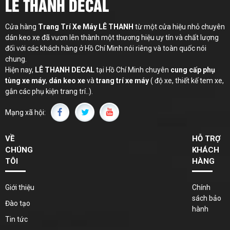
LÊ THANH DECAL
Cửa hàng
Trang Trí Xe Máy LÊ THANH
từ một cửa hiệu nhỏ chuyên
dán keo xe đã vươn lên thành một thương hiệu uy tín và chất lượng
đối với các khách hàng ở Hồ Chí Minh nói riêng và toàn quốc nói
chung.
Hiện nay,
LÊ THANH
DECAL
tại Hồ Chí Minh chuyên
cung cấp phụ
tùng xe máy
,
dán keo xe
và
trang trí xe máy
( độ xe, thiết kế tem xe,
gắn các phụ kiện trang trí..).
Mạng xã hội:
VỀ
HỖ TRỢ
CHÚNG
KHÁCH
TÔI
HÀNG
Giới thiệu
Chính
sách bảo
Đào tạo
hành
Tin tức