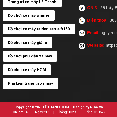
Trang trí xe máy Lê Thanh
CN 3 :
25 Lũy 
Đồ chơi xe máy winner
Điện thoại:
083
Đồ chơi xe máy raider-satria fi150
Email:
nguyenc
Đồ chơi xe máy giá rẻ
Website:
https
Đồ chơi phụ kiện xe máy
Đồ chơi xe máy HCM
Phụ kiện trang trí xe máy
Copyright © 2020
LÊ THANH DECAL
. Design by Nina.vn
Online:
14
|
Ngày:
201
|
Tháng:
13291
|
Tổng:
3136775