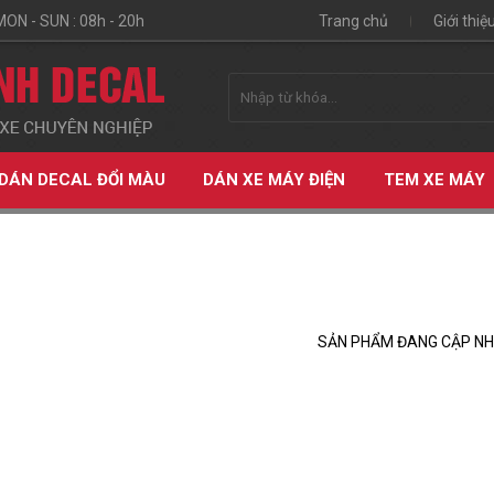
MON - SUN : 08h - 20h
Trang chủ
Giới thiệ
DÁN DECAL ĐỔI MÀU
DÁN XE MÁY ĐIỆN
TEM XE MÁY
ke
Dat Bike Weaver
SẢN PHẨM ĐANG CẬP N
ỆN