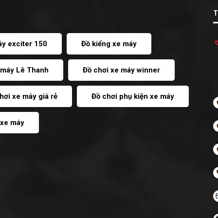
T
áy exciter 150
Đồ kiểng xe máy
e máy Lê Thanh
Đồ chơi xe máy winner
hơi xe máy giá rẻ
Đồ chơi phụ kiện xe máy
í xe máy