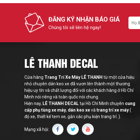
PÔ XE MÁY
VISION
SH 2017 - 
HONDA WIN
BUGI XE M
PCX 2018 -
EXCITER
ĐĂNG KÝ NHẬN BÁO GIÁ
Chúng tôi sẽ liên hệ ngay!
ĐỊNH VỊ CH
NVX 2020 -
SUZUKI SA
KHÓA CHỐ
LEAD 2017 
HONDA SON
MÂM XE M
AIR BLADE 
YAMAHA R
LÊ THANH DECAL
PHUỘC XE
AIR BLADE 
SH MODE
Cửa hàng
Trang Trí Xe Máy LÊ THANH
từ một cửa hiệu
LỌC GIÓ X
AIR BLADE 
CLICK
nhỏ chuyên dán keo xe đã vươn lên thành một thương
hiệu uy tín và chất lượng đối với các khách hàng ở Hồ Chí
NHỚP LAP 
FUTURE
Minh nói riêng và toàn quốc nói chung.
Hiện nay,
LÊ THANH
DECAL
tại Hồ Chí Minh chuyên
cung
NHỚT XE M
WAVE
cấp phụ tùng xe máy
,
dán keo xe
và
trang trí xe máy
(
độ xe, thiết kế tem xe, gắn các phụ kiện trang trí..).
SIRIUS
Mạng xã hội:
NVX