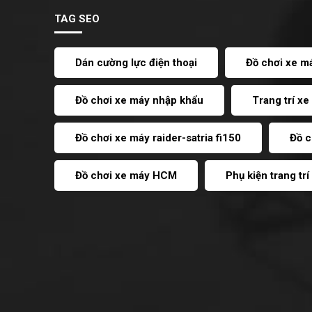
LEAD
TAG SEO
Dán cường lực điện thoại
Đồ chơi xe m
Đồ chơi xe máy nhập khẩu
Trang trí x
Đồ chơi xe máy raider-satria fi150
Đồ c
Đồ chơi xe máy HCM
Phụ kiện trang tr