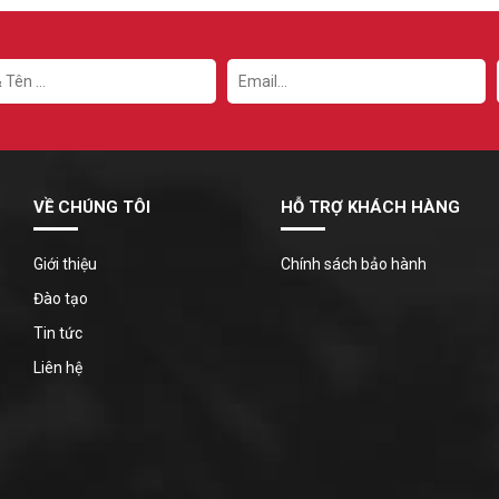
2019
NER X
ÁY
 2020
O XE MÁY
 2021
TRIA
NG TRỘM XE MÁY
- 2021
IC
ÁY
2013 - 2015
15
VỀ CHÚNG TÔI
HỖ TRỢ KHÁCH HÀNG
 MÁY
2016 - 2019
Giới thiệu
Chính sách bảo hành
E MÁY
2020 - 2021
Đào tạo
XE MÁY
Tin tức
Liên hệ
ÁY