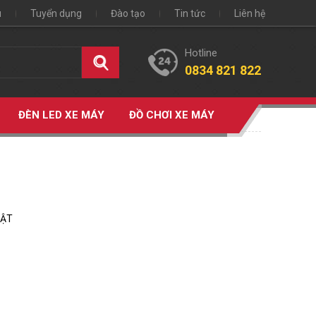
u
Tuyển dụng
Đào tạo
Tin tức
Liên hệ
Hotline
0834 821 822
ĐÈN LED XE MÁY
ĐỒ CHƠI XE MÁY
HẬT