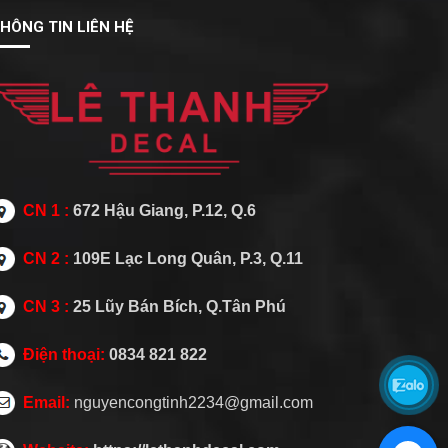
HÔNG TIN LIÊN HỆ
CN 1 :
672 Hậu Giang, P.12, Q.6
CN 2 :
109E Lạc Long Quân, P.3, Q.11
CN 3 :
25 Lũy Bán Bích, Q.Tân Phú
Điện thoại:
0834 821 822
Email:
nguyencongtinh2234@gmail.com