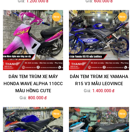
Giá:
1.200.000 đ
Giá:
600.000 đ
DÁN TEM TRÙM XE MÁY
DÁN TEM TRÙM XE YAMAHA
HONDA WAVE ALPHA 110CC
R15 V3 MẪU LEOVINCE
MÀU HỒNG CUTE
Giá:
1.400.000 đ
Giá:
800.000 đ