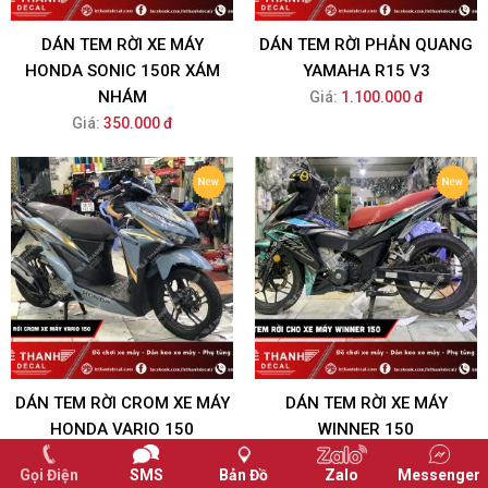
DÁN TEM RỜI XE MÁY
DÁN TEM RỜI PHẢN QUANG
HONDA SONIC 150R XÁM
YAMAHA R15 V3
NHÁM
Giá:
1.100.000 đ
Giá:
350.000 đ
DÁN TEM RỜI CROM XE MÁY
DÁN TEM RỜI XE MÁY
HONDA VARIO 150
WINNER 150
Giá:
550.000 đ
Giá:
350.000 đ
Gọi Điện
SMS
Bản Đồ
Zalo
Messenger