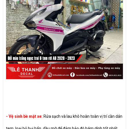
- Vệ sinh bề mặt xe:
Rửa sạch và lau khô hoàn toàn vị trí cần dán
tem, loại bỏ bụi bẩn, dầu mỡ để đảm bảo độ bám dính tốt nhất.