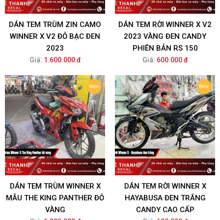
DÁN TEM TRÙM ZIN CAMO
DÁN TEM RỜI WINNER X V2
WINNER X V2 ĐỎ BẠC ĐEN
2023 VÀNG ĐEN CANDY
2023
PHIÊN BẢN RS 150
Giá:
1.600.000 đ
Giá:
600.000 đ
DÁN TEM TRÙM WINNER X
DÁN TEM RỜI WINNER X
MẪU THE KING PANTHER ĐỎ
HAYABUSA ĐEN TRẮNG
VÀNG
CANDY CAO CẤP