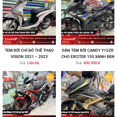
TEM RỜI CHỈ ĐỎ THỂ THAO
DÁN TEM RỜI CANDY Y15ZR
VISION 2021 – 2023
CHO EXCITER 150 XANH ĐEN
Giá:
Liên hệ
Giá:
600.000 đ