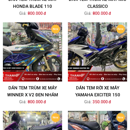
HONDA BLADE 110
CLASSICO
Giá:
800.000 đ
Giá:
800.000 đ
DÁN TEM TRÙM XE MÁY
DÁN TEM RỜI XE MÁY
WINNER X V2 ĐEN NHÁM
YAMAHA EXCITER 150
Giá:
800.000 đ
Giá:
350.000 đ