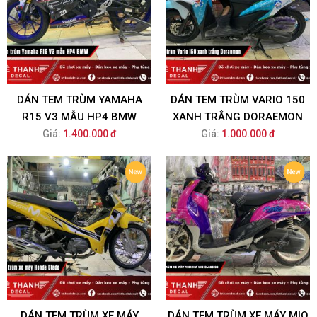
DÁN TEM TRÙM YAMAHA
DÁN TEM TRÙM VARIO 150
R15 V3 MẪU HP4 BMW
XANH TRẮNG DORAEMON
Giá:
1.400.000 đ
Giá:
1.000.000 đ
DÁN TEM TRÙM XE MÁY
DÁN TEM TRÙM XE MÁY MIO