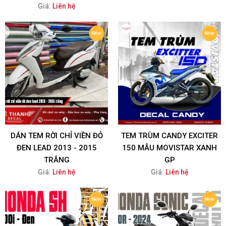
Giá:
Liên hệ
DÁN TEM RỜI CHỈ VIỀN ĐỎ
TEM TRÙM CANDY EXCITER
ĐEN LEAD 2013 - 2015
150 MẪU MOVISTAR XANH
TRẮNG
GP
Giá:
Liên hệ
Giá:
Liên hệ