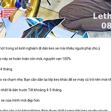
ột trong số kinh nghiệm đi dán keo xe mà nhiều người phải chú ý.
lúc này xe hoàn toàn còn mới, nguyên vẹn 100%.
24 tháng.
do va chạm nhẹ. Bạn cần dán lại lớp keo khác để xe máy cũ trở nên mới 
t nhất là dán trước Tết khoảng 4-5 tháng.
i xe của mình mới đẹp hơn.
iến cho các cửa hàng không đảm được chất lượng dán keo xe như trước.