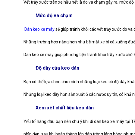
Vết trầy xước trên xe hầu hết là do va chạm gây ra, mức độ 
Mức độ va chạm
Dán keo xe máy
sẽ giúp tránh khỏi các vết trầy xước do va
Những trường hợp nặng hơn như bề mặt xe bị cà xuống đườn
Dán keo xe máy giúp phương tiện tránh khỏi trầy xước chứ 
Độ dày của keo dán
Bạn có thể lựa chọn cho mình những loại keo có độ dày khá
Những loại keo dày hơn sản xuất ở các nước uy tín, có khả n
Xem xét chất liệu keo dán
Yếu tố hàng đầu bạn nên chú ý khi đi dán keo xe máy tại TP
nhìn đẹp, sau khi hoàn thành lớp dán trông láng bóng nhưng 