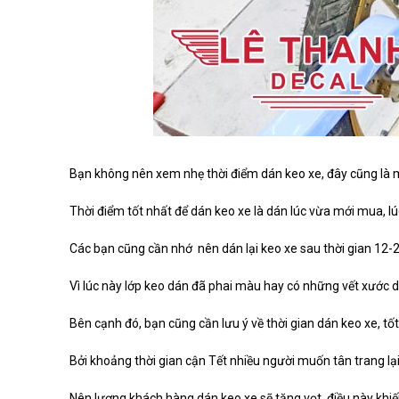
Bạn không nên xem nhẹ thời điểm dán keo xe, đây cũng là m
Thời điểm tốt nhất để dán keo xe là dán lúc vừa mới mua, 
Các bạn cũng cần nhớ nên dán lại keo xe sau thời gian 12-
Vì lúc này lớp keo dán đã phai màu hay có những vết xước 
Bên cạnh đó, bạn cũng cần lưu ý về thời gian dán keo xe, tố
Bởi khoảng thời gian cận Tết nhiều người muốn tân trang lạ
Nên lượng khách hàng dán keo xe sẽ tăng vọt, điều này kh