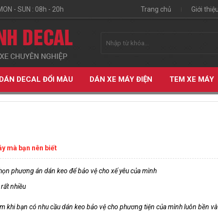
MON - SUN : 08h - 20h
Trang chủ
Giới thiệ
DÁN DECAL ĐỔI MÀU
DÁN XE MÁY ĐIỆN
TEM XE MÁY
áy mà bạn nên biết
họn phương án dán keo để bảo vệ cho xế yêu của mình
rất nhiều
ệm khi bạn có nhu cầu dán keo bảo vệ cho phương tiện của mình luôn bền và