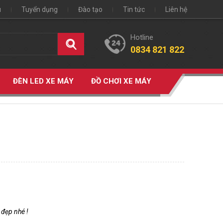
u
Tuyển dụng
Đào tạo
Tin tức
Liên hệ
Hotline
0834 821 822
ĐÈN LED XE MÁY
ĐỒ CHƠI XE MÁY
 đẹp nhé !