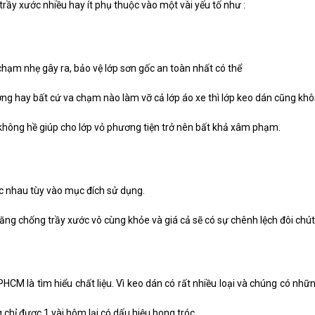
trầy xước nhiều hay ít phụ thuộc vào một vài yếu tố như :
 chạm nhẹ gây ra, bảo vệ lớp sơn gốc an toàn nhất có thể
g hay bất cứ va chạm nào làm vỡ cả lớp áo xe thì lớp keo dán cũng kh
không hề giúp cho lớp vỏ phương tiện trở nên bất khả xâm phạm.
c nhau tùy vào mục đích sử dụng.
ăng chống trầy xước vô cùng khỏe và giá cả sẽ có sự chênh lệch đôi chút
HCM là tìm hiểu chất liệu. Vì keo dán có rất nhiều loại và chúng có nhữ
chỉ được 1 vài hôm lại có dấu hiệu bong tróc.