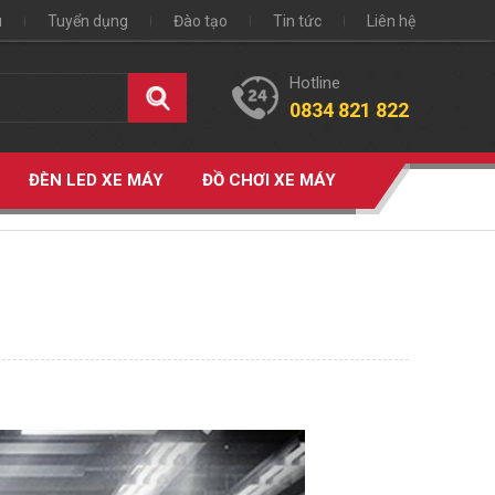
u
Tuyển dụng
Đào tạo
Tin tức
Liên hệ
Hotline
0834 821 822
ĐÈN LED XE MÁY
ĐỒ CHƠI XE MÁY