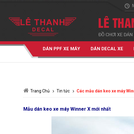
DÁN PPF XE MÁY
DÁN DECAL XE
Trang Chủ
Tin tức
Các mẫu dán keo xe máy Winn
Mẫu dán keo xe máy Winner X mới nhất