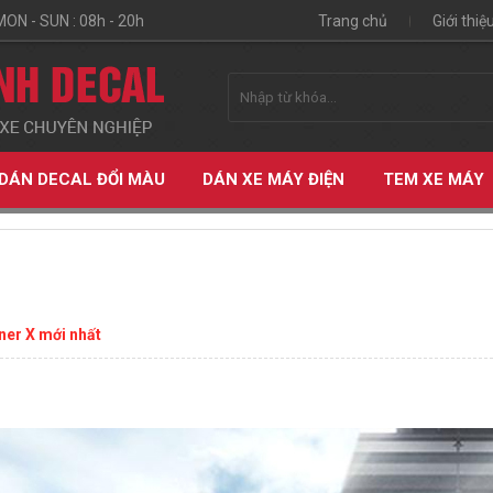
MON - SUN : 08h - 20h
Trang chủ
Giới thiệ
DÁN DECAL ĐỔI MÀU
DÁN XE MÁY ĐIỆN
TEM XE MÁY
er X mới nhất