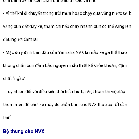
của bánh xe lớn còn chắn bùn sau thì cao và nhỏ
-
Vì thế khi di chuyển trong trời mưa hoặc chạy qua vũng nước sẽ bị
văng bùn đất đầy xe, thậm chí nếu chay nhanh bùn có thể văng lên
đầu người cầm lái.
-
Mặc dù ý định ban đầu của Yamaha NVX là mẫu xe ga thể thao
không chắn bùn đảm bảo nguyên mẫu thiết kế khỏe khoắn, đậm
chất “ngầu”.
-
Tuy nhiên đối với điều kiện thời tiết như tại Việt Nam thì việc lắp
thêm món đồ chơi xe máy dè chắn bùn cho NVX thực sự rất cần
thiết.
Bộ thùng cho NVX