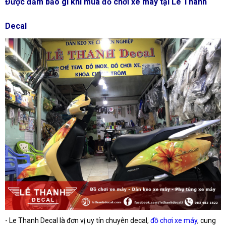
Được đảm bảo gì khi mua đồ chơi xe máy tại Le Thanh
Decal
-
Le Thanh Decal là đơn vị uy tín chuyên decal,
đồ chơi xe máy
, cung