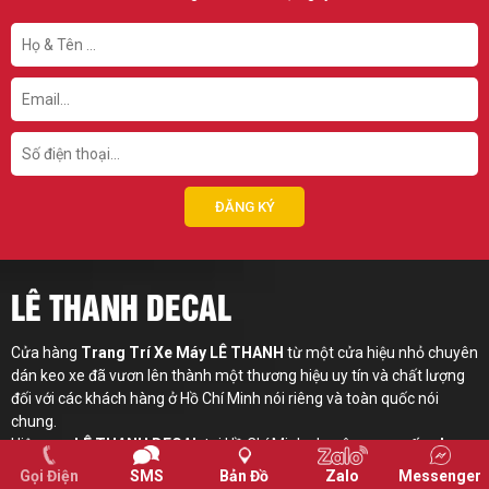
LÊ THANH DECAL
Cửa hàng
Trang Trí Xe Máy LÊ THANH
từ một cửa hiệu nhỏ chuyên
dán keo xe đã vươn lên thành một thương hiệu uy tín và chất lượng
đối với các khách hàng ở Hồ Chí Minh nói riêng và toàn quốc nói
chung.
Hiện nay,
LÊ THANH
DECAL
tại Hồ Chí Minh chuyên
cung cấp phụ
tùng xe máy
,
dán keo xe
và
trang trí xe máy
( độ xe, thiết kế tem xe,
Gọi Điện
SMS
Bản Đồ
Zalo
Messenger