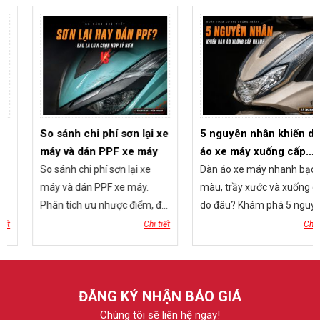
So sánh chi phí sơn lại xe
5 nguyên nhân khiến dàn
máy và dán PPF xe máy
áo xe máy xuống cấp
nhanh
So sánh chi phí sơn lại xe
Dàn áo xe máy nhanh bạc
máy và dán PPF xe máy.
màu, trầy xước và xuống cấp
Phân tích ưu nhược điểm, độ
do đâu? Khám phá 5 nguyên
bền, khả năng giữ sơn zin và
nhân phổ biến và giải pháp
Chi tiết
Chi tiết
giải pháp tiết kiệm lâu dài từ
bảo vệ sơn zin hiệu quả bằng
Lê Thanh Decal. Click xem
PPF TPU tại Lê Thanh Decal.
ngay
ĐĂNG KÝ NHẬN BÁO GIÁ
Chúng tôi sẽ liên hệ ngay!