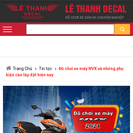
Trang Chủ
Tin tức
Đồ chơi xe máy NVX và những phụ
kiện cần lắp đặt hiện nay