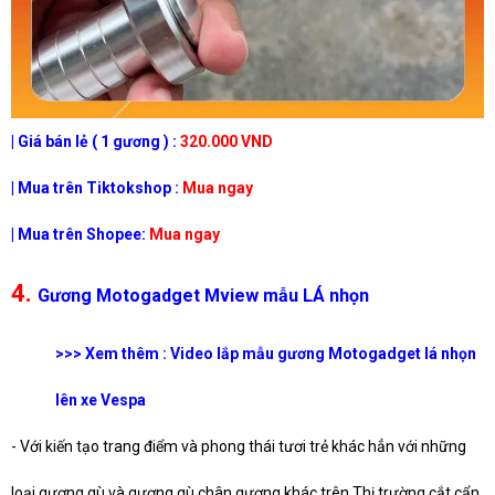
| Giá bán lẻ ( 1 gương ) :
320.000 VND
| Mua trên Tiktokshop :
Mua ngay
| Mua trên Shopee:
Mua ngay
4.
Gương Motogadget Mview mẫu LÁ nhọn
>>> Xem thêm : Video lắp mẫu gương Motogadget lá nhọn
lên xe Vespa
- Với kiến tạo trang điểm và phong thái tươi trẻ khác hẳn với những
loại gương gù và gương gù chân gương khác trên Thị trường cắt cẩn