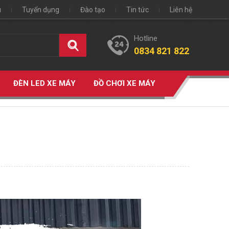
u
Tuyển dụng
Đào tạo
Tin tức
Liên hệ
Hotline
0834 821 822
ĐÈN LED XE MÁY
ĐỒ CHƠI XE MÁY