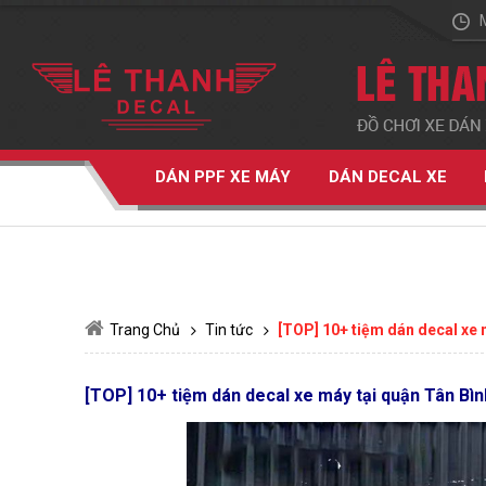
DÁN PPF XE MÁY
DÁN DECAL XE
Trang Chủ
Tin tức
[TOP] 10+ tiệm dán decal xe m
[TOP] 10+ tiệm dán decal xe máy tại quận Tân Bình