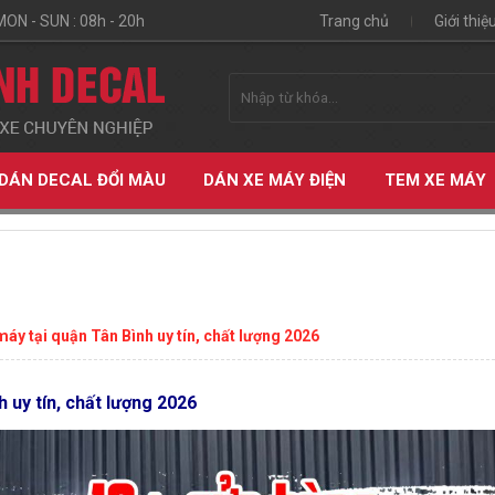
MON - SUN : 08h - 20h
Trang chủ
Giới thiệ
DÁN DECAL ĐỔI MÀU
DÁN XE MÁY ĐIỆN
TEM XE MÁY
áy tại quận Tân Bình uy tín, chất lượng 2026
 uy tín, chất lượng 2026