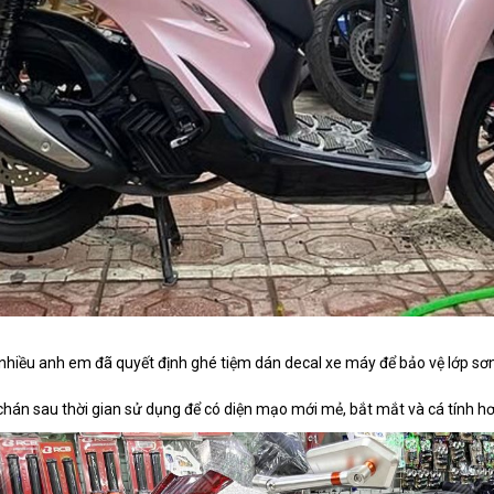
hì nhiều anh em đã quyết định ghé tiệm dán decal xe máy để bảo vệ lớp sơ
n sau thời gian sử dụng để có diện mạo mới mẻ, bắt mắt và cá tính hơ