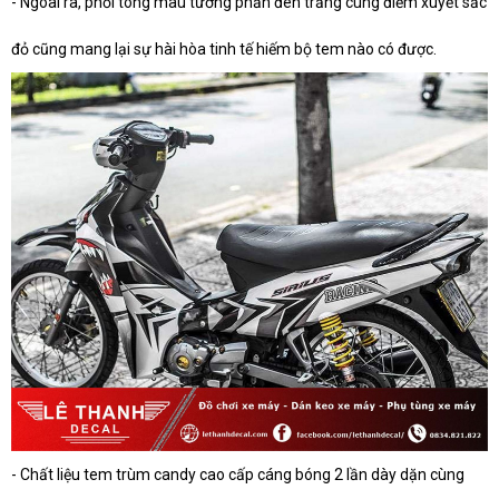
- Ngoài ra, phối tông màu tương phản đen trắng cùng điểm xuyết sắc
đỏ cũng mang lại sự hài hòa tinh tế hiếm bộ tem nào có được.
- Chất liệu tem trùm candy cao cấp cáng bóng 2 lần dày dặn cùng