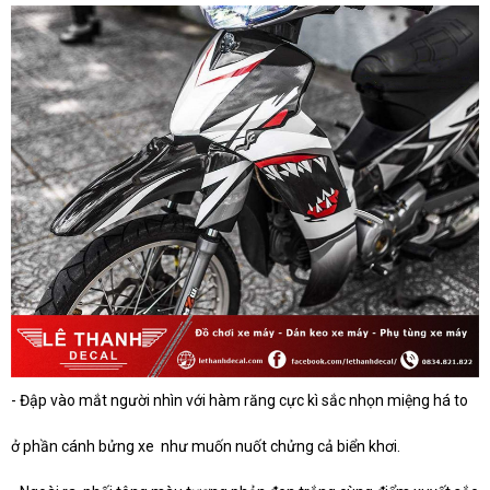
- Đập vào mắt người nhìn với hàm răng cực kì sắc nhọn miệng há to
ở phần cánh bửng xe như muốn nuốt chửng cả biển khơi.