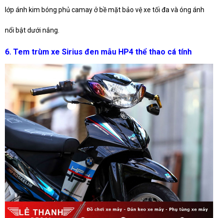
lớp ánh kim bóng phủ camay ở bề mặt bảo vệ xe tối đa và óng ánh
nổi bật dưới nắng.
6. Tem trùm xe Sirius đen mẫu HP4 thể thao cá tính