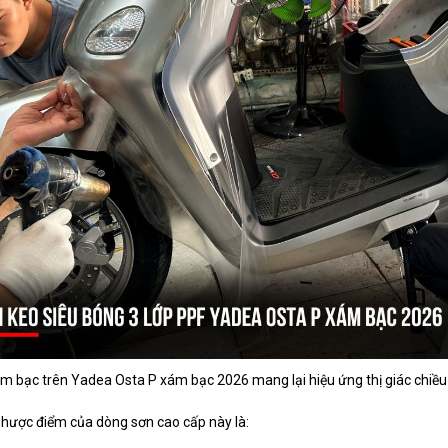
m bạc trên Yadea Osta P xám bạc 2026 mang lại hiệu ứng thị giác chiều
hược điểm của dòng sơn cao cấp này là: