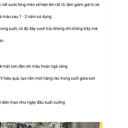
 vết xước lông mèo sẽ hiện lên rất rõ, làm giảm giá trị xe.
ngả màu sau 1 - 2 năm sử dụng.
ong suốt, có độ dày vượt trội, không chỉ chống trầy mà
ần.
 bề mặt sơn dần xỉn màu hoặc ngả vàng.
 UV hiệu quả, tạo nên một hàng rào trong suốt giữa sơn
trì diện mạo như ngày đầu xuất xưởng.