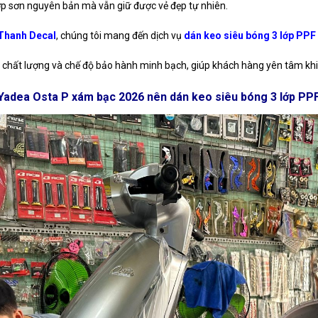
ớp sơn nguyên bản mà vẫn giữ được vẻ đẹp tự nhiên.
Thanh Decal
, chúng tôi mang đến dịch vụ
dán keo siêu bóng 3 lớp PPF
ệu chất lượng và chế độ bảo hành minh bạch, giúp khách hàng yên tâm khi
 Yadea Osta P xám bạc 2026 nên dán keo siêu bóng 3 lớp PPF