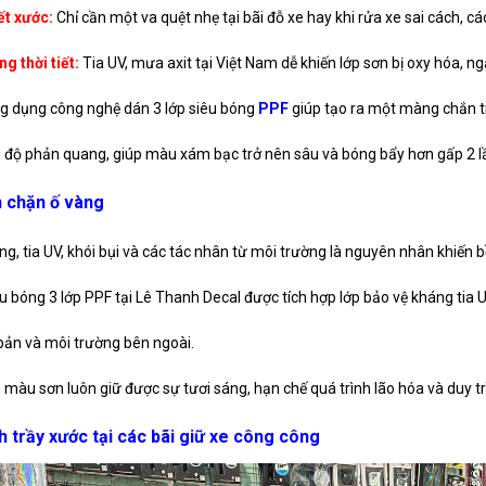
ết xước:
Chỉ cần một va quệt nhẹ tại bãi đỗ xe hay khi rửa xe sai cách, các
g thời tiết:
Tia UV, mưa axit tại Việt Nam dễ khiến lớp sơn bị oxy hóa, 
ng dụng công nghệ dán 3 lớp siêu bóng
PPF
giúp tạo ra một màng chắn tr
 độ phản quang, giúp màu xám bạc trở nên sâu và bóng bẩy hơn gấp 2 l
n chặn ố vàng
ng, tia UV, khói bụi và các tác nhân từ môi trường là nguyên nhân khiến
êu bóng 3 lớp PPF tại Lê Thanh Decal được tích hợp lớp bảo vệ kháng tia
ản và môi trường bên ngoài.
, màu sơn luôn giữ được sự tươi sáng, hạn chế quá trình lão hóa và duy 
h trầy xước tại các bãi giữ xe công công