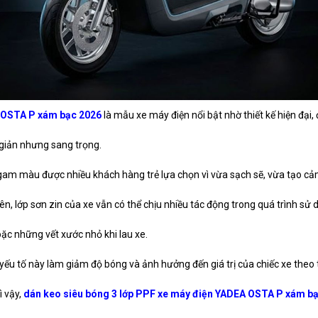
 OSTA P xám bạc 2026
là mẫu xe máy điện nổi bật nhờ thiết kế hiện đ
 giản nhưng sang trọng.
 gam màu được nhiều khách hàng trẻ lựa chọn vì vừa sạch sẽ, vừa tạo cảm 
iên, lớp sơn zin của xe vẫn có thể chịu nhiều tác động trong quá trình sử
oặc những vết xước nhỏ khi lau xe.
yếu tố này làm giảm độ bóng và ảnh hưởng đến giá trị của chiếc xe theo t
ì vậy,
dán keo siêu bóng 3 lớp PPF xe máy điện YADEA OSTA P xám b