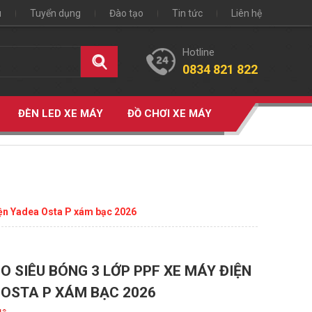
u
Tuyển dụng
Đào tạo
Tin tức
Liên hệ
Hotline
0834 821 822
ĐÈN LED XE MÁY
ĐỒ CHƠI XE MÁY
iện Yadea Osta P xám bạc 2026
O SIÊU BÓNG 3 LỚP PPF XE MÁY ĐIỆN
OSTA P XÁM BẠC 2026