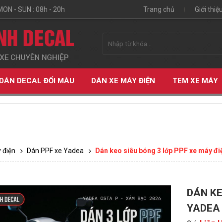
MON - SUN : 08h - 20h
Trang chủ
Giới thiệ
DÁN DECAL ĐỔI MÀU
DÁN XE MÁY ĐIỆN
TEM XE MÁY
 điện
Dán PPF xe Yadea
Dán keo siêu bóng 3 lớp PPF xe máy đ
DÁN KE
ỆN
YADEA 