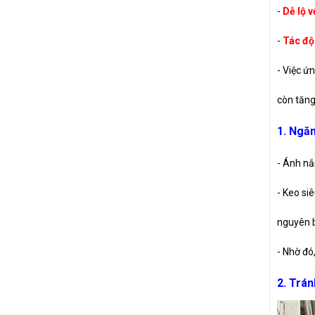
-
Dễ lộ v
-
Tác độn
- Việc ứ
còn tăng
1. Ngă
- Ánh nắ
- Keo si
nguyên b
- Nhờ đó
2. Trán