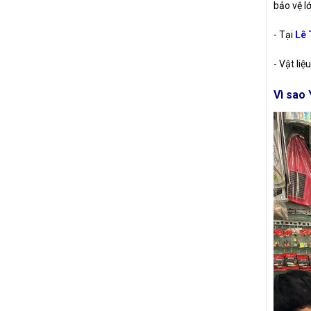
bảo vệ l
- Tại
Lê 
- Vật li
Vì sao