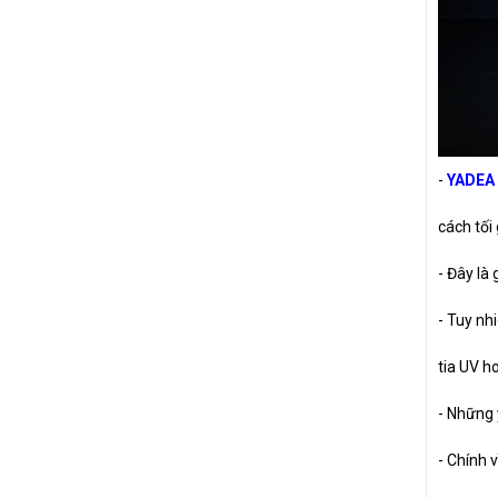
SIRIUS
NVX
LEAD
-
YADEA
cách tối
- Đây là
- Tuy nh
tia UV h
- Những 
- Chính v