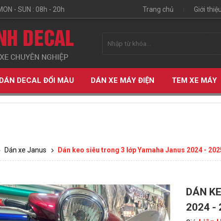
MON - SUN : 08h - 20h
Trang chủ
Giới thiệ
DÁN DECAL ĐỔI MÀU
DÁN XE MÁY ĐIỆN
TEM XE MÁY
Dán xe Janus
Dán keo siêu trong 3 lớp Yamaha Janus 2024 - 2025
DÁN KE
ỆN
2024 -