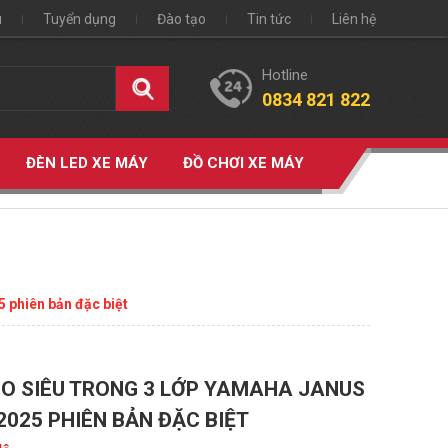
u
Tuyển dụng
Đào tạo
Tin tức
Liên hệ
Hotline
0834 821 822
ĐÈN LED XE MÁY
ĐỒ CHƠI XE MÁY
 phiên bản đặc biệt
O SIÊU TRONG 3 LỚP YAMAHA JANUS
 2025 PHIÊN BẢN ĐẶC BIỆT