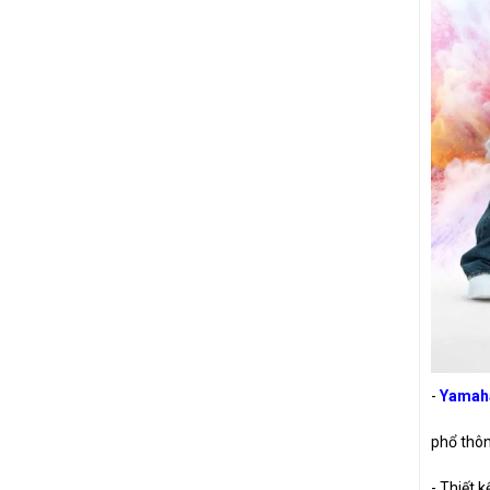
SIRIUS
NVX
LEAD
-
Yamaha
phổ thôn
- Thiết 