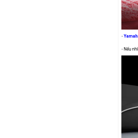
-
Yamah
- Nếu nh