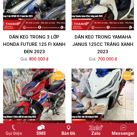
DÁN KEO TRONG 3 LỚP
DÁN KEO TRONG YAMAHA
HONDA FUTURE 125 FI XANH
JANUS 125CC TRẮNG XANH
ĐEN 2023
2023
Giá:
800.000 đ
Giá:
700.000 đ
Gọi Điện
SMS
Bản Đồ
Zalo
Messenger