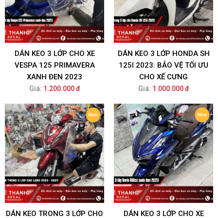
DÁN KEO 3 LỚP CHO XE
DÁN KEO 3 LỚP HONDA SH
VESPA 125 PRIMAVERA
125I 2023: BẢO VỆ TỐI ƯU
XANH ĐEN 2023
CHO XẾ CƯNG
Giá:
1.200.000 đ
Giá:
1.000.000 đ
DÁN KEO TRONG 3 LỚP CHO
DÁN KEO 3 LỚP CHO XE