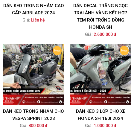
DÁN KEO TRONG NHÁM CAO
DÁN DECAL TRẮNG NGỌC
CẤP AIRBLADE 2024
TRAI ÁNH VÀNG KẾT HỢP
TEM RỜI TRỐNG ĐỒNG
Giá:
Liên hệ
HONDA SH
Giá:
2.600.000 đ
DÁN KEO TRONG NHÁM CHO
DÁN KEO 3 LỚP CHO XE
VESPA SPRINT 2023
HONDA SH 160I 2024
Giá:
800.000 đ
Giá:
1.000.000 đ