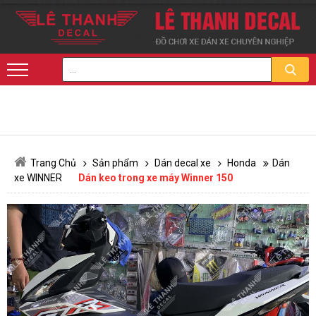
Trang Chủ
Sản phẩm
Dán decal xe
Honda
Dán
xe WINNER
Dán keo trong xe máy Winner 150