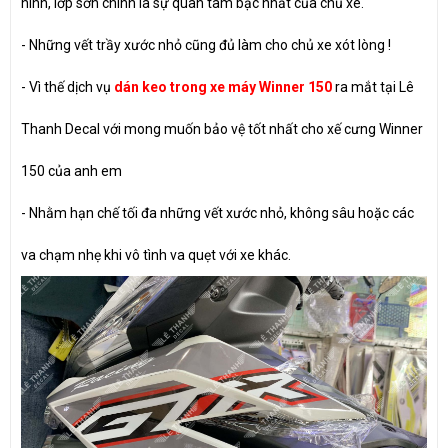
hình, lớp sơn chính là sự quan tâm bậc nhất của chủ xe.
- Những vết trầy xước nhỏ cũng đủ làm cho chủ xe xót lòng !
- Vì thế dịch vụ
dán keo trong xe máy Winner 150
ra mắt tại Lê
Thanh Decal với mong muốn bảo vệ tốt nhất cho xế cưng Winner
150 của anh em
- Nhằm hạn chế tối đa những vết xước nhỏ, không sâu hoặc các
va chạm nhẹ khi vô tình va quẹt với xe khác.