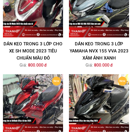
DÁN KEO TRONG 3 LỚP CHO
DÁN KEO TRONG 3 LỚP
XE SH MODE 2023 TIÊU
YAMAHA NVX 155 VVA 2023
CHUẨN MÀU ĐỎ
XÁM ÁNH XANH
Giá:
800.000 đ
Giá:
800.000 đ