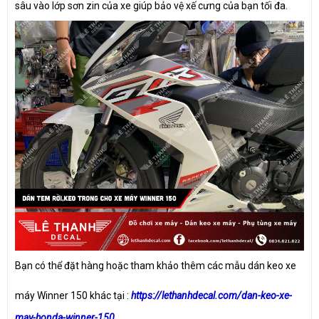
sâu vào lớp sơn zin của xe giúp bảo vệ xế cưng của bạn tối đa.
Bạn có thể đặt hàng hoặc tham khảo thêm các mẫu dán keo xe
máy Winner 150 khác tại :
https://lethanhdecal.com/dan-keo-xe-
may-honda-winner-150