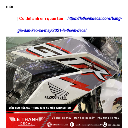
mới.
|
Có thể anh em quan tâm :
https://lethanhdecal.com/bang-
gia-dan-keo-xe-may-2021-le-thanh-decal