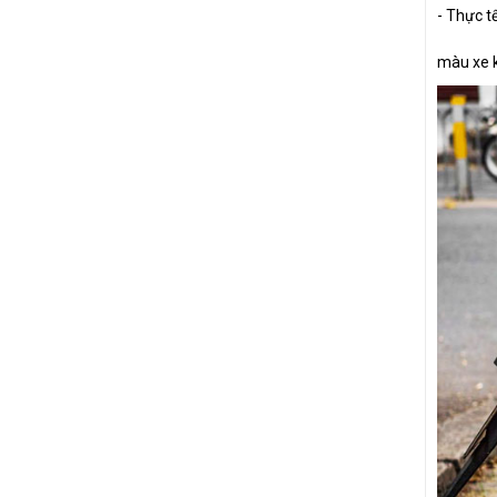
- Thực t
màu xe 