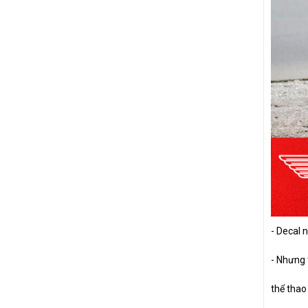
SIRIUS
NVX
LEAD
- Decal 
- Nhưng 
thể thao