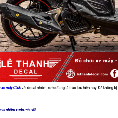
 xe máy Click
với decal nhôm xước đang là trào lưu hiện nay. Để không b
cal nhôm xước màu đỏ