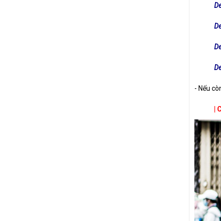
De
De
De
De
- Nếu cò
| 