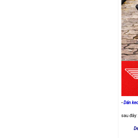
-
Dán keo
sau đây:
De