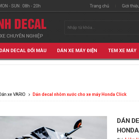
MON - SUN : 08h - 20h
Trang chủ
Giới thiệ
DÁN DECAL ĐỔI MÀU
DÁN XE MÁY ĐIỆN
TEM XE MÁY
Dán xe VARIO
Dán decal nhôm xước cho xe máy Honda Click
DÁN D
ỆN
HONDA