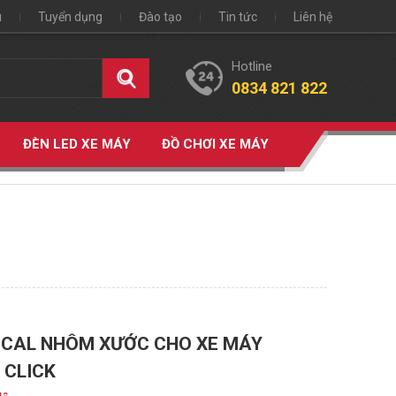
u
Tuyển dụng
Đào tạo
Tin tức
Liên hệ
Hotline
0834 821 822
ĐÈN LED XE MÁY
ĐỒ CHƠI XE MÁY
ECAL NHÔM XƯỚC CHO XE MÁY
 CLICK