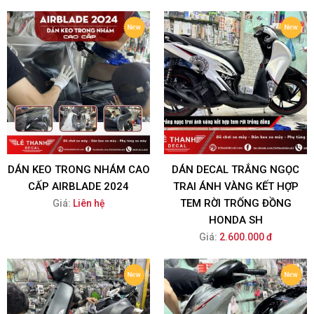
DÁN KEO TRONG NHÁM CAO
DÁN DECAL TRẮNG NGỌC
CẤP AIRBLADE 2024
TRAI ÁNH VÀNG KẾT HỢP
TEM RỜI TRỐNG ĐỒNG
Giá:
Liên hệ
HONDA SH
Giá:
2.600.000 đ