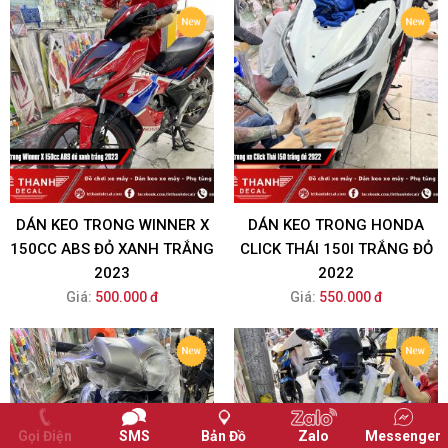
DÁN KEO TRONG WINNER X
DÁN KEO TRONG HONDA
150CC ABS ĐỎ XANH TRẮNG
CLICK THÁI 150I TRẮNG ĐỎ
2023
2022
Giá:
500.000 đ
Giá:
550.000 đ
Gọi Điện
SMS
Bản Đồ
Zalo
Messenger