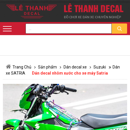
Trang Chủ
Sản phẩm
Dán decal xe
Suzuki
Dán
xe SATRIA
Dán decal nhôm xước cho xe máy Satria