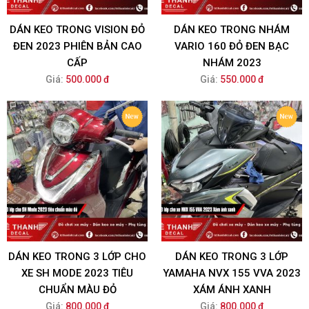
DÁN KEO TRONG VISION ĐỎ
DÁN KEO TRONG NHÁM
ĐEN 2023 PHIÊN BẢN CAO
VARIO 160 ĐỎ ĐEN BẠC
CẤP
NHÁM 2023
Giá:
500.000 đ
Giá:
550.000 đ
DÁN KEO TRONG 3 LỚP CHO
DÁN KEO TRONG 3 LỚP
XE SH MODE 2023 TIÊU
YAMAHA NVX 155 VVA 2023
CHUẨN MÀU ĐỎ
XÁM ÁNH XANH
Giá:
800.000 đ
Giá:
800.000 đ