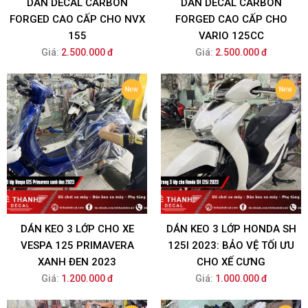
DÁN DECAL CARBON
DÁN DECAL CARBON
FORGED CAO CẤP CHO NVX
FORGED CAO CẤP CHO
155
VARIO 125CC
Giá:
2.500.000 đ
Giá:
2.500.000 đ
DÁN KEO 3 LỚP CHO XE
DÁN KEO 3 LỚP HONDA SH
VESPA 125 PRIMAVERA
125I 2023: BẢO VỆ TỐI ƯU
XANH ĐEN 2023
CHO XẾ CƯNG
Giá:
1.200.000 đ
Giá:
1.000.000 đ