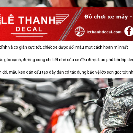
ính và co giãn cực tốt, chiếc xe được đổi màu một cách hoàn mĩ nhất
ác góc cạnh, đường cong chi tiết nhỏ của xe đều được bao phủ bởi lớp dec
 đó, mẫu keo dán cấu tạo dày dặn có tác dụng bảo vệ lớp sơn gốc tốt nh