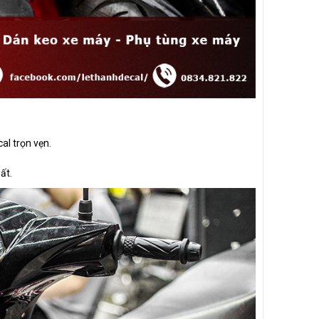
al trọn vẹn.
ất.