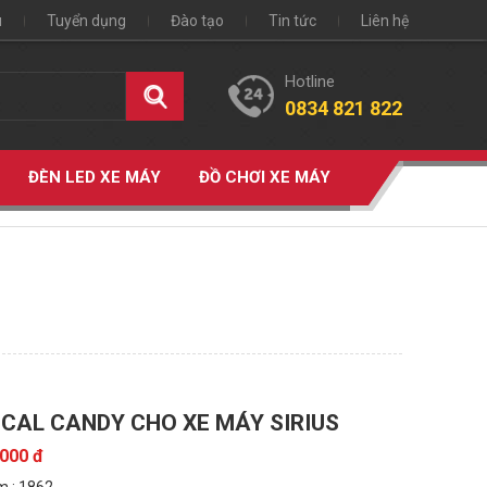
u
Tuyển dụng
Đào tạo
Tin tức
Liên hệ
Hotline
0834 821 822
ĐÈN LED XE MÁY
ĐỒ CHƠI XE MÁY
CAL CANDY CHO XE MÁY SIRIUS
.000 đ