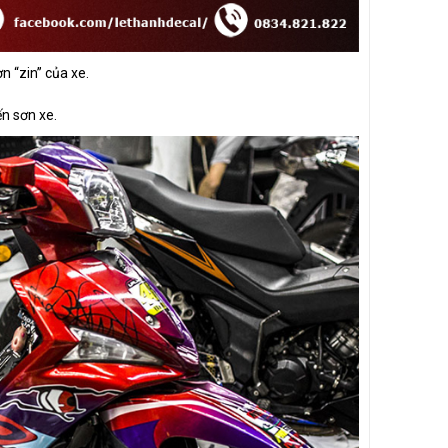
n “zin” của xe.
ến sơn xe.