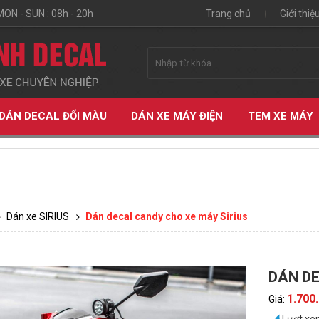
MON - SUN : 08h - 20h
Trang chủ
Giới thiệ
DÁN DECAL ĐỔI MÀU
DÁN XE MÁY ĐIỆN
TEM XE MÁY
Dán xe SIRIUS
Dán decal candy cho xe máy Sirius
DÁN DE
ỆN
1.700
Giá: