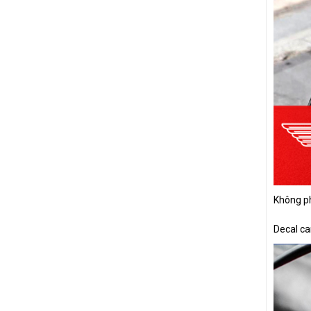
SIRIUS
NVX
LEAD
Không p
Decal ca