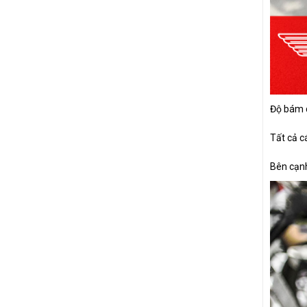
Độ bám d
Tất cả c
Bên cạnh