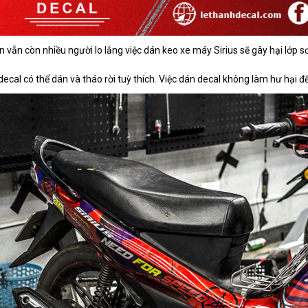
n vẫn còn nhiều người lo lắng việc dán keo xe máy Sirius sẽ gây hại lớp sơ
decal có thể dán và tháo rời tuỳ thích. Việc dán decal không làm hư hại đ