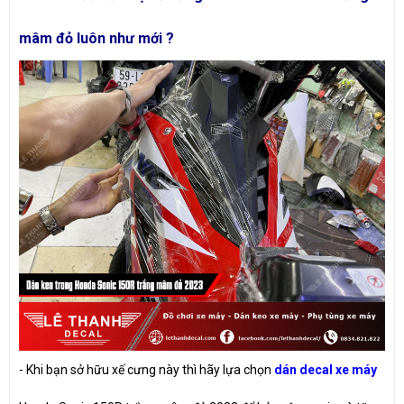
mâm đỏ luôn như mới ?
- Khi bạn sở hữu xế cưng này thì hãy lựa chọn
dán decal xe máy