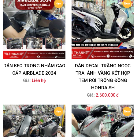
DÁN KEO TRONG NHÁM CAO
DÁN DECAL TRẮNG NGỌC
CẤP AIRBLADE 2024
TRAI ÁNH VÀNG KẾT HỢP
TEM RỜI TRỐNG ĐỒNG
Giá:
Liên hệ
HONDA SH
Giá:
2.600.000 đ