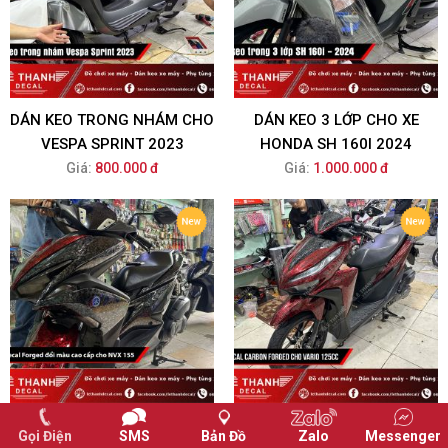
DÁN KEO TRONG NHÁM CHO
DÁN KEO 3 LỚP CHO XE
VESPA SPRINT 2023
HONDA SH 160I 2024
Giá:
800.000 đ
Giá:
1.000.000 đ
DÁN DECAL CARBON
DÁN DECAL CARBON
Gọi Điện
SMS
Bản Đồ
Zalo
Messenger