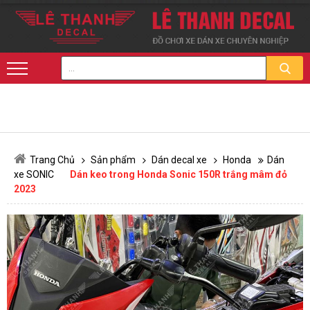
Trang Chủ
Sản phẩm
Dán decal xe
Honda
Dán
xe SONIC
Dán keo trong Honda Sonic 150R trắng mâm đỏ
2023