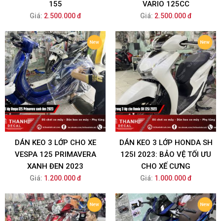
155
VARIO 125CC
Giá:
2.500.000 đ
Giá:
2.500.000 đ
DÁN KEO 3 LỚP CHO XE
DÁN KEO 3 LỚP HONDA SH
VESPA 125 PRIMAVERA
125I 2023: BẢO VỆ TỐI ƯU
XANH ĐEN 2023
CHO XẾ CƯNG
Giá:
1.200.000 đ
Giá:
1.000.000 đ