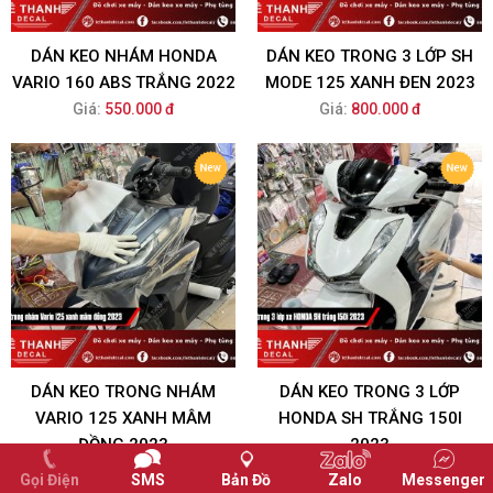
DÁN KEO NHÁM HONDA
DÁN KEO TRONG 3 LỚP SH
VARIO 160 ABS TRẮNG 2022
MODE 125 XANH ĐEN 2023
Giá:
550.000 đ
Giá:
800.000 đ
DÁN KEO TRONG NHÁM
DÁN KEO TRONG 3 LỚP
VARIO 125 XANH MÂM
HONDA SH TRẮNG 150I
ĐỒNG 2023
2023
Giá:
500.000 đ
Giá:
1.000.000 đ
Gọi Điện
SMS
Bản Đồ
Zalo
Messenger