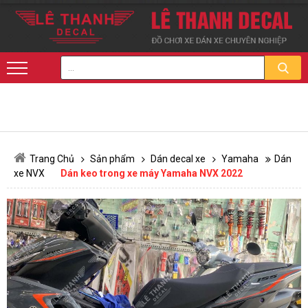
Trang Chủ
Sản phẩm
Dán decal xe
Yamaha
Dán
xe NVX
Dán keo trong xe máy Yamaha NVX 2022