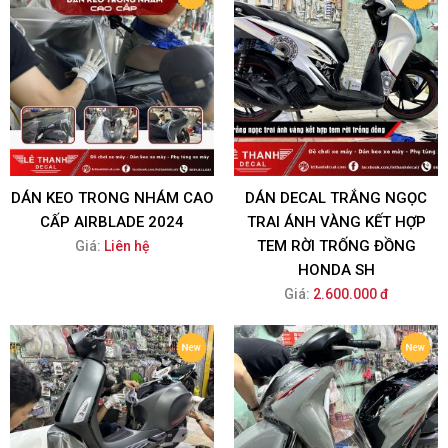
DÁN KEO TRONG NHÁM CAO
DÁN DECAL TRẮNG NGỌC
CẤP AIRBLADE 2024
TRAI ÁNH VÀNG KẾT HỢP
TEM RỜI TRỐNG ĐỒNG
Giá:
Liên hệ
HONDA SH
Giá:
2.600.000 đ