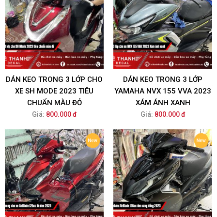
DÁN KEO TRONG 3 LỚP CHO
DÁN KEO TRONG 3 LỚP
XE SH MODE 2023 TIÊU
YAMAHA NVX 155 VVA 2023
CHUẨN MÀU ĐỎ
XÁM ÁNH XANH
Giá:
800.000 đ
Giá:
800.000 đ