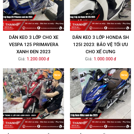
DÁN KEO 3 LỚP CHO XE
DÁN KEO 3 LỚP HONDA SH
VESPA 125 PRIMAVERA
125I 2023: BẢO VỆ TỐI ƯU
XANH ĐEN 2023
CHO XẾ CƯNG
Giá:
1.200.000 đ
Giá:
1.000.000 đ