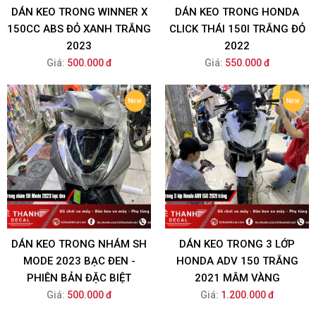
DÁN KEO TRONG WINNER X
DÁN KEO TRONG HONDA
150CC ABS ĐỎ XANH TRẮNG
CLICK THÁI 150I TRẮNG ĐỎ
2023
2022
Giá:
500.000 đ
Giá:
550.000 đ
DÁN KEO TRONG NHÁM SH
DÁN KEO TRONG 3 LỚP
MODE 2023 BẠC ĐEN -
HONDA ADV 150 TRẮNG
PHIÊN BẢN ĐẶC BIỆT
2021 MÂM VÀNG
Giá:
500.000 đ
Giá:
1.200.000 đ