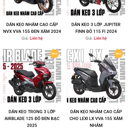
DÁN KEO NHÁM CAO CẤP
DÁN KEO 3 LỚP JUPITER
NVX VVA 155 ĐEN XÁM 2024
FINN ĐỎ 115 FI 2024
Giá:
Liên hệ
Giá:
Liên hệ
DÁN KEO TRONG 3 LỚP
DÁN KEO NHÁM CAO CẤP
AIRBLADE 125 ĐỎ ĐEN BẠC
CHO LEXI LX VVA 155 XÁM
2025
NHÁM