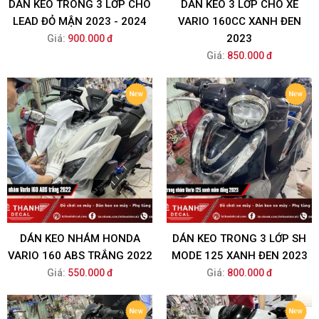
DÁN KEO TRONG 3 LỚP CHO
DÁN KEO 3 LỚP CHO XE
LEAD ĐỎ MẬN 2023 - 2024
VARIO 160CC XANH ĐEN
2023
Giá:
900.000 đ
Giá:
850.000 đ
DÁN KEO NHÁM HONDA
DÁN KEO TRONG 3 LỚP SH
VARIO 160 ABS TRẮNG 2022
MODE 125 XANH ĐEN 2023
Giá:
550.000 đ
Giá:
800.000 đ