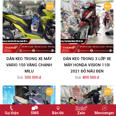
DÁN KEO TRONG XE MÁY
DÁN KEO TRONG 3 LỚP XE
VARIO 150 VÀNG CHANH
MÁY HONDA VISION 110I
MILU
2021 ĐỎ NÂU ĐEN
Giá:
500.000 đ
Giá:
800.000 đ
Gọi Điện
SMS
Bản Đồ
Zalo
Messenger