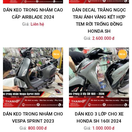
DÁN KEO TRONG NHÁM CAO
DÁN DECAL TRẮNG NGỌC
CẤP AIRBLADE 2024
TRAI ÁNH VÀNG KẾT HỢP
TEM RỜI TRỐNG ĐỒNG
Giá:
Liên hệ
HONDA SH
Giá:
2.600.000 đ
DÁN KEO TRONG NHÁM CHO
DÁN KEO 3 LỚP CHO XE
VESPA SPRINT 2023
HONDA SH 160I 2024
Giá:
800.000 đ
Giá:
1.000.000 đ