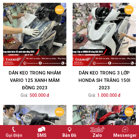
DÁN KEO TRONG NHÁM
DÁN KEO TRONG 3 LỚP
VARIO 125 XANH MÂM
HONDA SH TRẮNG 150I
ĐỒNG 2023
2023
Giá:
500.000 đ
Giá:
1.000.000 đ
Gọi Điện
SMS
Bản Đồ
Zalo
Messenger