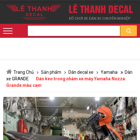
Trang Chủ
Sản phẩm
Dán decal xe
Yamaha
Dán
xe GRANDE
Dán keo trong nhám xe máy Yamaha Nozza
Grande màu cam