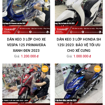
DÁN KEO 3 LỚP CHO XE
DÁN KEO 3 LỚP HONDA SH
VESPA 125 PRIMAVERA
125I 2023: BẢO VỆ TỐI ƯU
XANH ĐEN 2023
CHO XẾ CƯNG
Giá:
1.200.000 đ
Giá:
1.000.000 đ