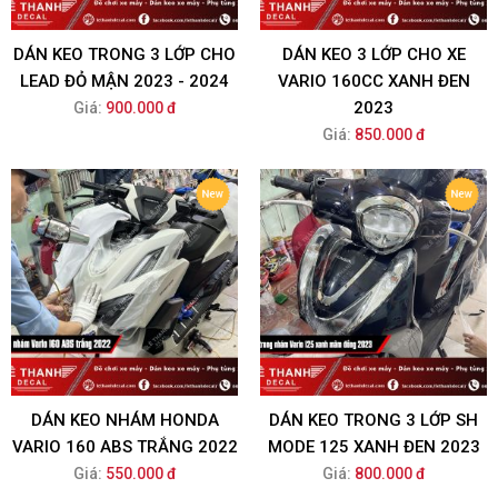
DÁN KEO TRONG 3 LỚP CHO
DÁN KEO 3 LỚP CHO XE
LEAD ĐỎ MẬN 2023 - 2024
VARIO 160CC XANH ĐEN
2023
Giá:
900.000 đ
Giá:
850.000 đ
DÁN KEO NHÁM HONDA
DÁN KEO TRONG 3 LỚP SH
VARIO 160 ABS TRẮNG 2022
MODE 125 XANH ĐEN 2023
Giá:
550.000 đ
Giá:
800.000 đ