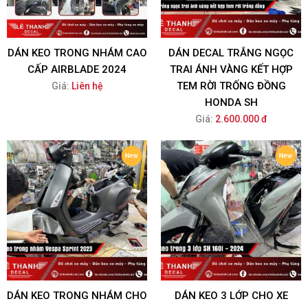
DÁN KEO TRONG NHÁM CAO
DÁN DECAL TRẮNG NGỌC
CẤP AIRBLADE 2024
TRAI ÁNH VÀNG KẾT HỢP
TEM RỜI TRỐNG ĐỒNG
Giá:
Liên hệ
HONDA SH
Giá:
2.600.000 đ
DÁN KEO TRONG NHÁM CHO
DÁN KEO 3 LỚP CHO XE