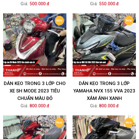
Giá:
500.000 đ
Giá:
550.000 đ
DÁN KEO TRONG 3 LỚP CHO
DÁN KEO TRONG 3 LỚP
XE SH MODE 2023 TIÊU
YAMAHA NVX 155 VVA 2023
CHUẨN MÀU ĐỎ
XÁM ÁNH XANH
Giá:
800.000 đ
Giá:
800.000 đ