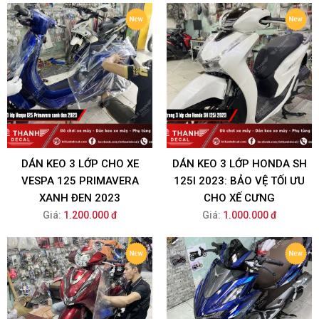
DÁN KEO 3 LỚP CHO XE
DÁN KEO 3 LỚP HONDA SH
VESPA 125 PRIMAVERA
125I 2023: BẢO VỆ TỐI ƯU
XANH ĐEN 2023
CHO XẾ CƯNG
Giá:
1.200.000 đ
Giá:
1.000.000 đ