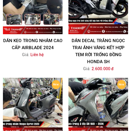
DÁN KEO TRONG NHÁM CAO
DÁN DECAL TRẮNG NGỌC
CẤP AIRBLADE 2024
TRAI ÁNH VÀNG KẾT HỢP
TEM RỜI TRỐNG ĐỒNG
Giá:
Liên hệ
HONDA SH
Giá:
2.600.000 đ