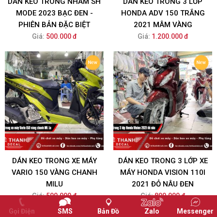
DÁN KEO TRONG NHÁM SH
DÁN KEO TRONG 3 LỚP
MODE 2023 BẠC ĐEN -
HONDA ADV 150 TRẮNG
PHIÊN BẢN ĐẶC BIỆT
2021 MÂM VÀNG
Giá:
500.000 đ
Giá:
1.200.000 đ
DÁN KEO TRONG XE MÁY
DÁN KEO TRONG 3 LỚP XE
VARIO 150 VÀNG CHANH
MÁY HONDA VISION 110I
MILU
2021 ĐỎ NÂU ĐEN
Giá:
500.000 đ
Giá:
800.000 đ
Gọi Điện
SMS
Bản Đồ
Zalo
Messenger