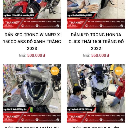
DÁN KEO TRONG WINNER X
DÁN KEO TRONG HONDA
150CC ABS ĐỎ XANH TRẮNG
CLICK THÁI 150I TRẮNG ĐỎ
2023
2022
Giá:
500.000 đ
Giá:
550.000 đ