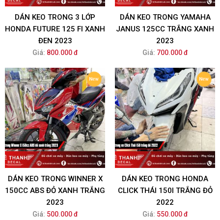
DÁN KEO TRONG 3 LỚP
DÁN KEO TRONG YAMAHA
HONDA FUTURE 125 FI XANH
JANUS 125CC TRẮNG XANH
ĐEN 2023
2023
Giá:
800.000 đ
Giá:
700.000 đ
DÁN KEO TRONG WINNER X
DÁN KEO TRONG HONDA
150CC ABS ĐỎ XANH TRẮNG
CLICK THÁI 150I TRẮNG ĐỎ
2023
2022
Giá:
500.000 đ
Giá:
550.000 đ