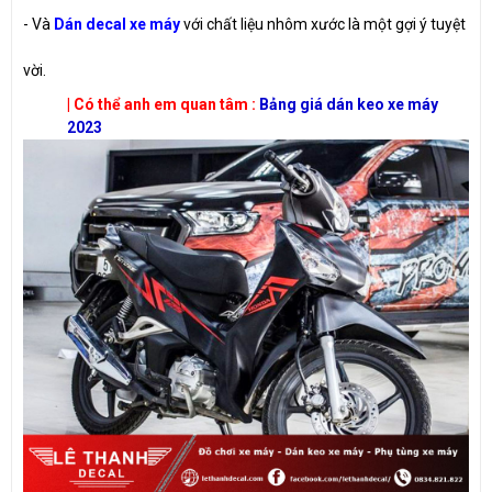
-
Và
Dán decal xe máy
với chất liệu nhôm xước là một gợi ý tuyệt
vời.
| Có thể anh em quan tâm :
Bảng giá dán keo xe máy
2023