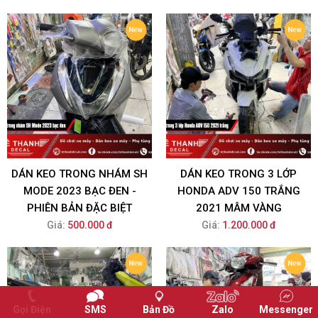
DÁN KEO TRONG NHÁM SH
DÁN KEO TRONG 3 LỚP
MODE 2023 BẠC ĐEN -
HONDA ADV 150 TRẮNG
PHIÊN BẢN ĐẶC BIỆT
2021 MÂM VÀNG
Giá:
500.000 đ
Giá:
1.200.000 đ
Gọi Điện
SMS
Bản Đồ
Zalo
Messenger