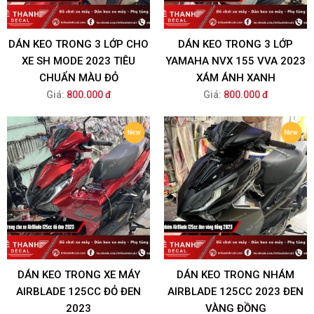
DÁN KEO TRONG 3 LỚP CHO
DÁN KEO TRONG 3 LỚP
XE SH MODE 2023 TIÊU
YAMAHA NVX 155 VVA 2023
CHUẨN MÀU ĐỎ
XÁM ÁNH XANH
Giá:
800.000 đ
Giá:
800.000 đ
DÁN KEO TRONG XE MÁY
DÁN KEO TRONG NHÁM
AIRBLADE 125CC ĐỎ ĐEN
AIRBLADE 125CC 2023 ĐEN
2023
VÀNG ĐỒNG