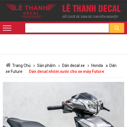
Trang Chủ
Sản phẩm
Dán decal xe
Honda
Dán
xe Future
Dán decal nhôm xước cho xe máy Future