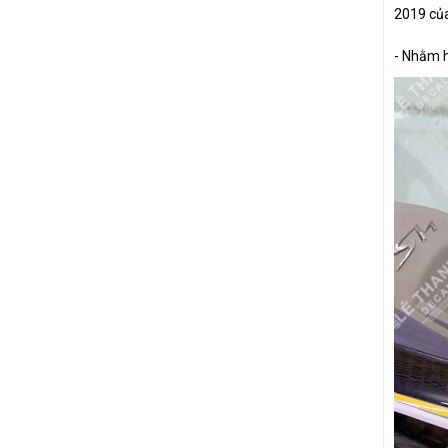
2019 củ
- Nhằm h