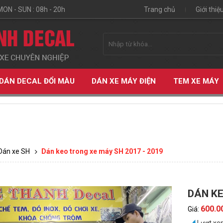
MON - SUN : 08h - 20h
Trang chủ
Giới thiệ
DÁN DECAL ĐỔI MÀU
DÁN XE MÁY ĐIỆN
TEM XE MÁY
Dán xe SH
Dán keo trong xe máy SH 2017 - 2019
DÁN KE
ỆN
600.0
Giá: