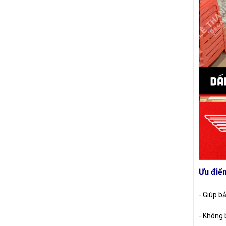
Ưu điể
- Giúp b
- Không 