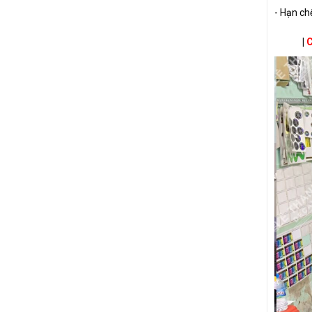
- Hạn ch
|
C