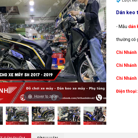
Lượt xem
Dán keo 
- Mẫu
dán 
Y ĐIỆN
thường có g
AGGIO
G CƯỚP XE MÁY
Chi Nhánh 
ZUKI
MỞ ĐÈN XE MÁY
ÁNG
Chi Nhánh 
AMAHA
( MÁ PHANH )
Chi Nhánh 
ONDA
E MÁY
1
Điện thoại:
Hover to zoom
XE MÁY
 - 2020
IDER
Y
 - 2019
 DĨA
20 - 2021
 MÁY