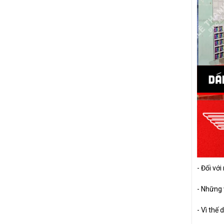
SIRIUS
NVX
LEAD
- Đối vớ
- Những 
- Vì thế 