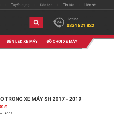
u
Tuyển dụng
Đào tạo
Tin tức
Liên hệ
Hotline
0834 821 822
ĐÈN LED XE MÁY
ĐỒ CHƠI XE MÁY
O TRONG XE MÁY SH 2017 - 2019
00 đ