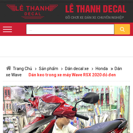
Trang Chủ
Sản phẩm
Dán decal xe
Honda
Dán
xe Wave
Dán keo trong xe máy Wave RSX 2020 đỏ đen