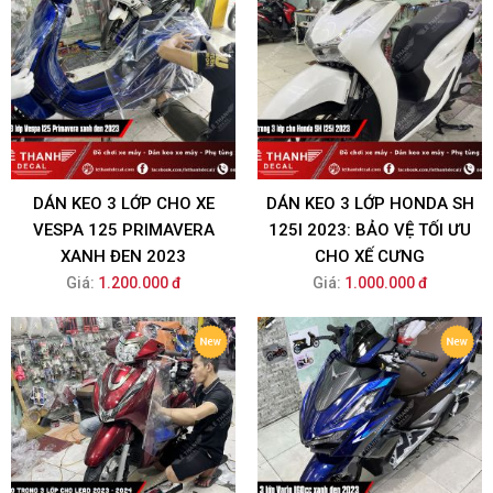
DÁN KEO 3 LỚP CHO XE
DÁN KEO 3 LỚP HONDA SH
VESPA 125 PRIMAVERA
125I 2023: BẢO VỆ TỐI ƯU
XANH ĐEN 2023
CHO XẾ CƯNG
Giá:
1.200.000 đ
Giá:
1.000.000 đ