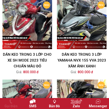
DÁN KEO TRONG 3 LỚP CHO
DÁN KEO TRONG 3 LỚP
XE SH MODE 2023 TIÊU
YAMAHA NVX 155 VVA 2023
CHUẨN MÀU ĐỎ
XÁM ÁNH XANH
Giá:
800.000 đ
Giá:
800.000 đ
Gọi Điện
SMS
Bản Đồ
Zalo
Messenger