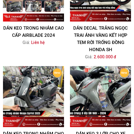
DÁN KEO TRONG NHÁM CAO
DÁN DECAL TRẮNG NGỌC
CẤP AIRBLADE 2024
TRAI ÁNH VÀNG KẾT HỢP
TEM RỜI TRỐNG ĐỒNG
Giá:
Liên hệ
HONDA SH
Giá:
2.600.000 đ
DÁN KEO TRONG NHÁM CHO
DÁN KEO 3 LỚP CHO XE