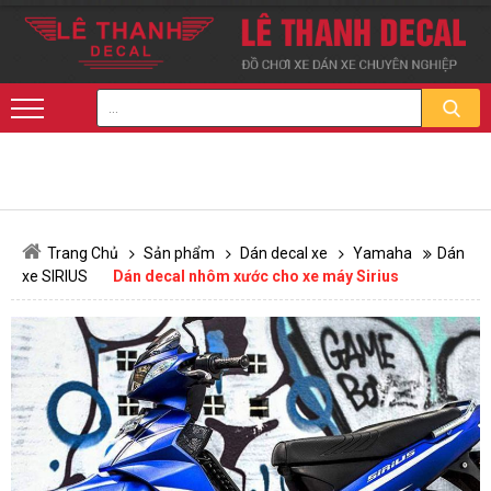
Trang Chủ
Sản phẩm
Dán decal xe
Yamaha
Dán
xe SIRIUS
Dán decal nhôm xước cho xe máy Sirius