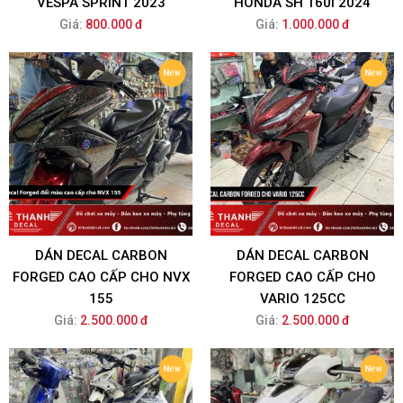
VESPA SPRINT 2023
HONDA SH 160I 2024
Giá:
800.000 đ
Giá:
1.000.000 đ
DÁN DECAL CARBON
DÁN DECAL CARBON
FORGED CAO CẤP CHO NVX
FORGED CAO CẤP CHO
155
VARIO 125CC
Giá:
2.500.000 đ
Giá:
2.500.000 đ