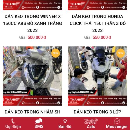
DÁN KEO TRONG WINNER X
DÁN KEO TRONG HONDA
150CC ABS ĐỎ XANH TRẮNG
CLICK THÁI 150I TRẮNG ĐỎ
2023
2022
Giá:
500.000 đ
Giá:
550.000 đ
DÁN KEO TRONG NHÁM SH
DÁN KEO TRONG 3 LỚP
MODE 2023 BẠC ĐEN -
HONDA ADV 150 TRẮNG
PHIÊN BẢN ĐẶC BIỆT
2021 MÂM VÀNG
Gọi Điện
SMS
Bản Đồ
Zalo
Messenger