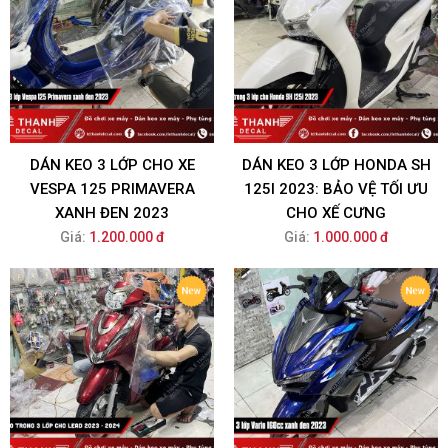
DÁN KEO 3 LỚP CHO XE
DÁN KEO 3 LỚP HONDA SH
VESPA 125 PRIMAVERA
125I 2023: BẢO VỆ TỐI ƯU
XANH ĐEN 2023
CHO XẾ CƯNG
Giá:
1.200.000 đ
Giá:
1.000.000 đ