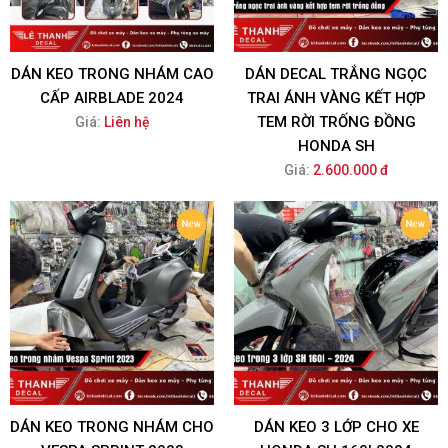
DÁN KEO TRONG NHÁM CAO
DÁN DECAL TRẮNG NGỌC
CẤP AIRBLADE 2024
TRAI ÁNH VÀNG KẾT HỢP
TEM RỜI TRỐNG ĐỒNG
Giá:
Liên hệ
HONDA SH
Giá:
2.600.000 đ
DÁN KEO TRONG NHÁM CHO
DÁN KEO 3 LỚP CHO XE