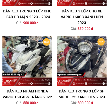
DÁN KEO TRONG 3 LỚP CHO
DÁN KEO 3 LỚP CHO XE
LEAD ĐỎ MẬN 2023 - 2024
VARIO 160CC XANH ĐEN
2023
Giá:
900.000 đ
Giá:
850.000 đ
DÁN KEO NHÁM HONDA
DÁN KEO TRONG 3 LỚP SH
VARIO 160 ABS TRẮNG 2022
MODE 125 XANH ĐEN 2023
Giá:
550.000 đ
Giá:
800.000 đ