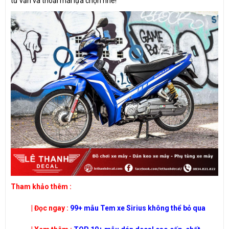
tư vấn và thoải mái lựa chọn nhé!
​Tham khảo thêm :
| Đọc ngay :
99+ mẫu Tem xe Sirius không thể bỏ qua