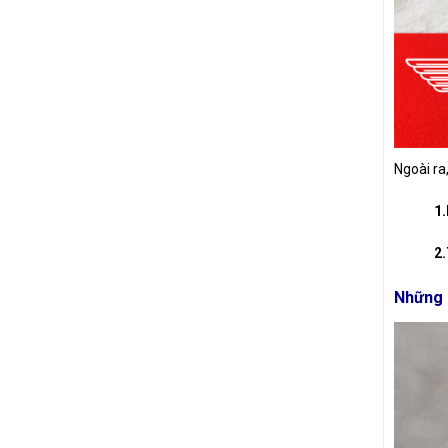
Ngoài ra
1
2.
Những 