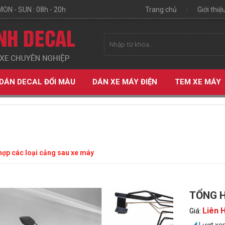
MON - SUN : 08h - 20h
Trang chủ
Giới thiệ
DÁN DECAL ĐỔI MÀU
DÁN XE MÁY ĐIỆN
TEM XE MÁY
ợp các loại cảng sau xe máy
TỔNG H
ỆN
Liên 
Giá: