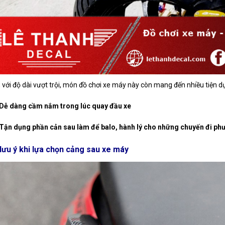
, với độ dài vượt trội, món đồ chơi xe máy này còn mang đến nhiều tiện 
.Dễ dàng cầm nắm trong lúc quay đầu xe
Tận dụng phần cản sau làm để balo, hành lý cho những chuyến đi phư
lưu ý khi lựa chọn cảng sau xe máy