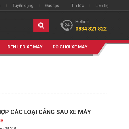
u
Tuyển dụng
Đào tạo
Tin tức
Liên hệ
Hotline
0834 821 822
ĐÈN LED XE MÁY
ĐỒ CHƠI XE MÁY
ỢP CÁC LOẠI CẢNG SAU XE MÁY
Hệ