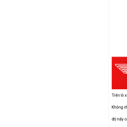
Trên lò 
Không ch
độ nẩy c