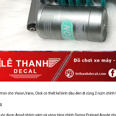
tron cho Vision,Vario, Click có thiết kế bình dầu đen đi cùng 2 núm ch
g.
uộc được Anod nhôm xám và vòng tăng chỉnh Spring Preload Anode nh