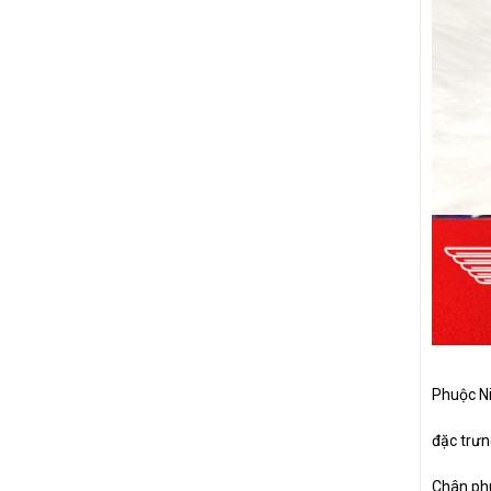
SIRIUS
NVX
LEAD
Phuộc Ni
đặc trưn
Chân ph