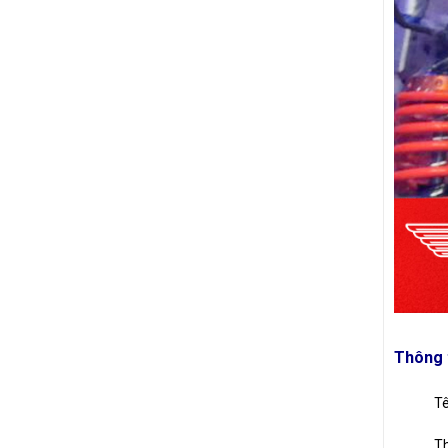
Thông 
Tê
Th