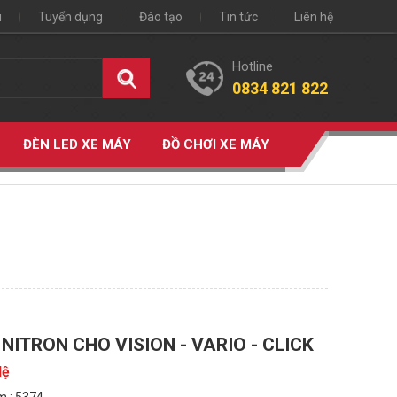
u
Tuyển dụng
Đào tạo
Tin tức
Liên hệ
Hotline
0834 821 822
ĐÈN LED XE MÁY
ĐỒ CHƠI XE MÁY
NITRON CHO VISION - VARIO - CLICK
Hệ