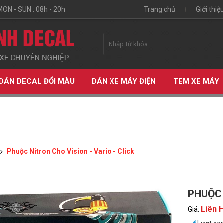
MON - SUN : 08h - 20h
Trang chủ
Giới thiệ
DÁN DECAL ĐỔI MÀU
DÁN XE MÁY ĐIỆN
TEM XE MÁY
Phuộc Nitron Cho Vision - Vario - Click
PHUỘC 
ỆN
Liên 
Giá: