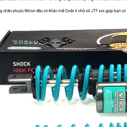
g chân phuộc Nitron đều có khắc mã Code 6 chữ số JTF xxx giúp bạn có th