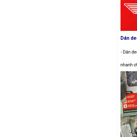
Dán dec
- Dán de
nhanh c