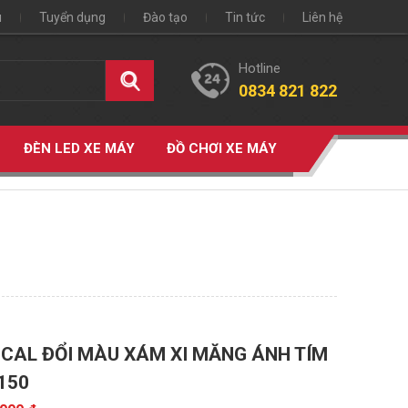
u
Tuyển dụng
Đào tạo
Tin tức
Liên hệ
Hotline
0834 821 822
ĐÈN LED XE MÁY
ĐỒ CHƠI XE MÁY
CAL ĐỔI MÀU XÁM XI MĂNG ÁNH TÍM
150