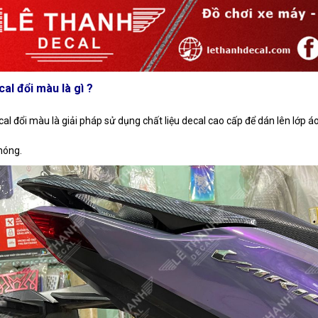
al đổi màu là gì ?
cal đổi màu là giải pháp sử dụng chất liệu decal cao cấp để dán lên lớp
hóng.