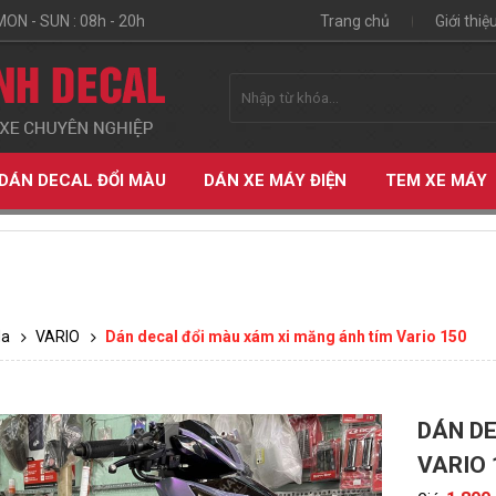
MON - SUN : 08h - 20h
Trang chủ
Giới thiệ
DÁN DECAL ĐỔI MÀU
DÁN XE MÁY ĐIỆN
TEM XE MÁY
da
VARIO
Dán decal đổi màu xám xi măng ánh tím Vario 150
DÁN DE
ỆN
VARIO 