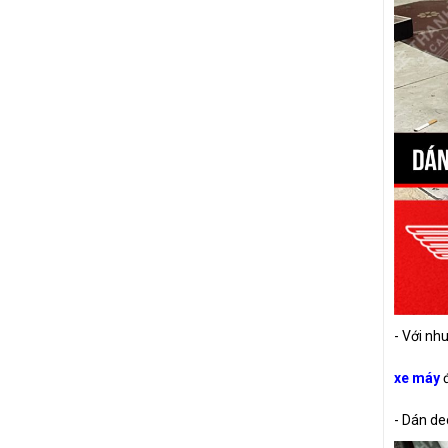
SIRIUS
NVX
LEAD
- Với nh
xe máy
đ
- Dán de