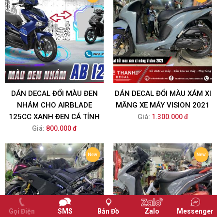
DÁN DECAL ĐỔI MÀU ĐEN
DÁN DECAL ĐỔI MÀU XÁM XI
NHÁM CHO AIRBLADE
MĂNG XE MÁY VISION 2021
125CC XANH ĐEN CÁ TÍNH
Giá:
1.300.000 đ
Giá:
800.000 đ
Gọi Điện
SMS
Bản Đồ
Zalo
Messenger