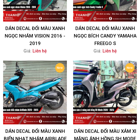
DÁN DECAL ĐỔI MÀU XANH
DÁN DECAL ĐỔI MÀU XANH
NGỌC NHÁM VISION 2016 -
NGỌC BÍCH CANDY YAMAHA
2019
FREEGO S
Giá:
Liên hệ
Giá:
Liên hệ
DÁN DECAL ĐỔI MÀU XANH
DÁN DECAL ĐỔI MÀU XÁM XI
BIỂN NHẠT NHÁM AIRBLADE
MĂNG ÁNH HỒNG SH MODE