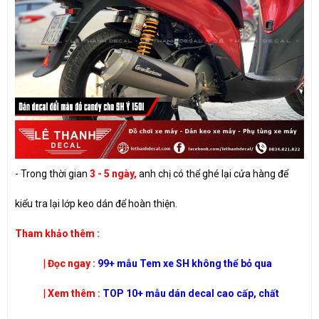
- Trong thời gian
3 - 5 ngày,
anh chị có thể ghé lại cửa hàng để
kiểu tra lại lớp keo dán để hoàn thiện.
​Tham khảo thêm :
| Đọc ngay :
99+ mẫu Tem xe SH không thể bỏ qua
| Xem thêm :
TOP 10+ mẫu dán decal cao cấp, chất