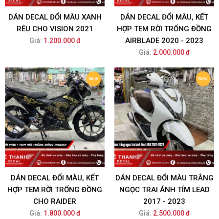
DÁN DECAL ĐỔI MÀU XANH
DÁN DECAL ĐỔI MÀU, KẾT
RÊU CHO VISION 2021
HỢP TEM RỜI TRỐNG ĐỒNG
AIRBLADE 2020 - 2023
Giá:
1.200.000 đ
Giá:
2.000.000 đ
DÁN DECAL ĐỔI MÀU, KẾT
DÁN DECAL ĐỔI MÀU TRẮNG
HỢP TEM RỜI TRỐNG ĐỒNG
NGỌC TRAI ÁNH TÍM LEAD
CHO RAIDER
2017 - 2023
Giá:
1.800.000 đ
Giá:
2.500.000 đ