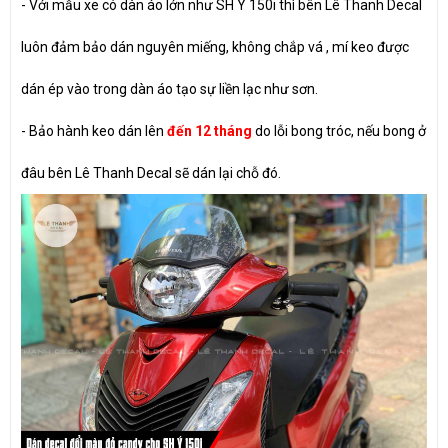
- Với mẫu xe có dàn áo lớn như SH Ý 150i thì bên Lê Thanh Decal
luôn đảm bảo dán nguyên miếng, không chắp vá , mí keo được
dán ép vào trong dàn áo tạo sự liền lạc như sơn.
- Bảo hành keo dán lên
đến 12 tháng
do lỗi bong tróc, nếu bong ở
đâu bên Lê Thanh Decal sẽ dán lại chỗ đó.