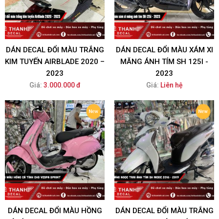
DÁN DECAL ĐỔI MÀU TRẮNG
DÁN DECAL ĐỔI MÀU XÁM XI
KIM TUYẾN AIRBLADE 2020 –
MĂNG ÁNH TÍM SH 125I -
2023
2023
Giá:
3.000.000 đ
Giá:
Liên hệ
DÁN DECAL ĐỔI MÀU HỒNG
DÁN DECAL ĐỔI MÀU TRẮNG