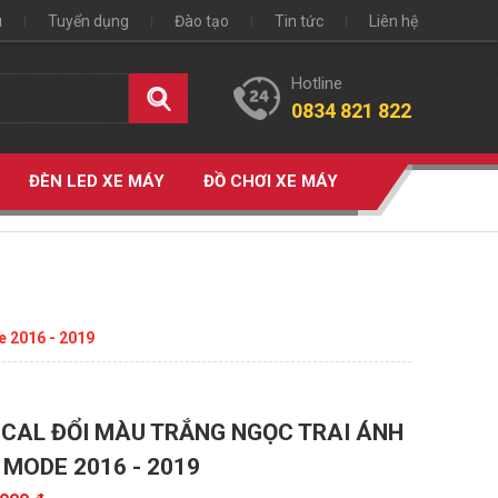
u
Tuyển dụng
Đào tạo
Tin tức
Liên hệ
Hotline
0834 821 822
ĐÈN LED XE MÁY
ĐỒ CHƠI XE MÁY
e 2016 - 2019
CAL ĐỔI MÀU TRẮNG NGỌC TRAI ÁNH
 MODE 2016 - 2019