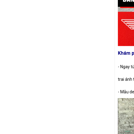
Khám p
- Ngay t
trai ánh 
- Mẫu de