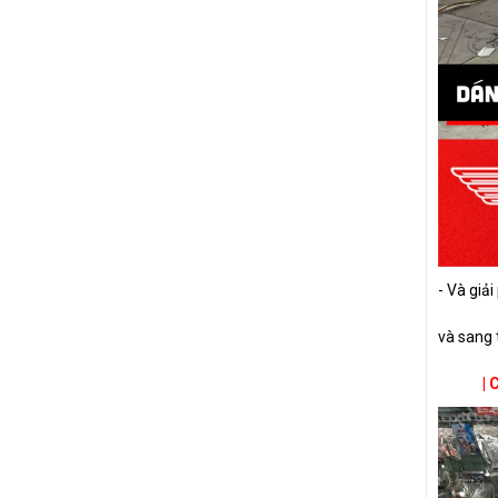
- Và giả
và sang 
| 