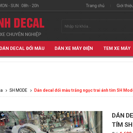
MON - SUN : 08h - 20h
Trang chủ
Giới thiệ
DÁN DECAL ĐỔI MÀU
DÁN XE MÁY ĐIỆN
TEM XE MÁY
da
SH MODE
Dán decal đổi màu trắng ngọc trai ánh tím SH Mod
DÁN DE
ỆN
TÍM SH