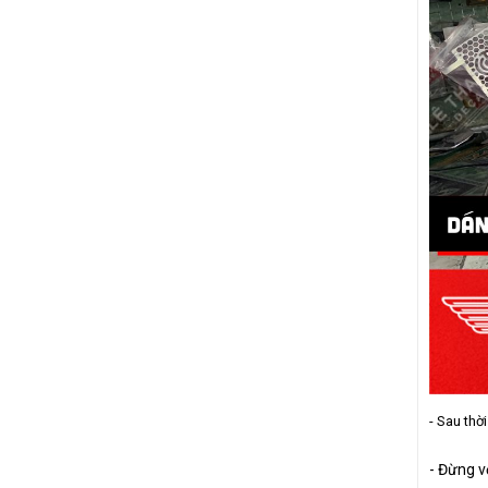
SIRIUS
NVX
LEAD
- Sau thờ
- Đừng v